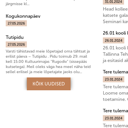
31.01.2024
järgmisse kl...
Head kollee
katsete gala
Kogukonnapäev
Seminari kav
27.05.2026
26.01 kooli 
Tutipidu
26.01.2024
27.05.2026
26.01 kooli 
Varsti tähistavad meie lõpetajad oma tähtsat ja
Tallinna Te
erilist päeva – Tutipidu . Pidu toimub 29. mail
ja esitasid 
kell 15.00 Kultuurimajas "Rugodiv" (sissepääs
kutsetega). Meil oleks väga hea meel näha teid
Tere tulemas
sellel erilisel ja meie lõpetajate jaoks olu...
23.01.2024
KÕIK UUDISED
Tere tulema
Loome oma t
toetamine. 
Tere tulemas
23.01.2024
Tere tulema