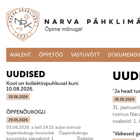
AVALEHT
ÕPPETÖÖ
VASTUVÕTT
DOKUMENDI
UUD
UUDISED
Kool on kollektiivpuhkusel kuni
10.08.2026.
"Ja head tu
30.06.2026
05.02.2024
31. jaanuar
ÕPPENÕUKOGU
toimus Narva
29.05.2026
osalesid: 1.
03.06.2026. a kell 14.15 aulas toimub
õppenõukogu koosolek. Õppenõukogu
"Väikesed ge
koosoleku päevakord: 1. Õpilaste