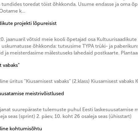
undides toredat töist õhkkonda. Usume endasse ja oma õpil
Ootame k...
ikute projekti lõpureisist
20. jaanuaril võtsid meie kooli õpetajad osa Kultuurisaadikut
tu uskumatusse õhkkonda: tutvusime TYPA trüki- ja paberiku
id ja meisterdasime mälestuseks lahedaid postkaarte. Plantaa
t vabaks"
iline üritus "Kiusamisest vabaks" (2.klass) Kiusamisest vabak
suusatamise meistrivõistlused
janat suurepäraste tulemuste puhul Eesti laskesuusatamise mei
eja seas (sprint) 2. päev, 10. koht 26 osaleja seas (ühisstart)
iline kohtumisõhtu