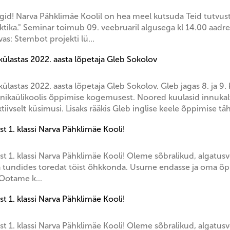
gid! Narva Pähklimäe Koolil on hea meel kutsuda Teid tutvus
ktika." Seminar toimub 09. veebruaril algusega kl 14.00 aadre
as: Stembot projekti lü...
külastas 2022. aasta lõpetaja Gleb Sokolov
külastas 2022. aasta lõpetaja Gleb Sokolov. Gleb jagas 8. ja 
hnikaülikoolis õppimise kogemusest. Noored kuulasid innukalt
aktiivselt küsimusi. Lisaks rääkis Gleb inglise keele õppimise täh
t 1. klassi Narva Pähklimäe Kooli!
st 1. klassi Narva Pähklimäe Kooli! Oleme sõbralikud, algatusv
undides toredat töist õhkkonda. Usume endasse ja oma õpil
Ootame k...
t 1. klassi Narva Pähklimäe Kooli!
st 1. klassi Narva Pähklimäe Kooli! Oleme sõbralikud, algatusv