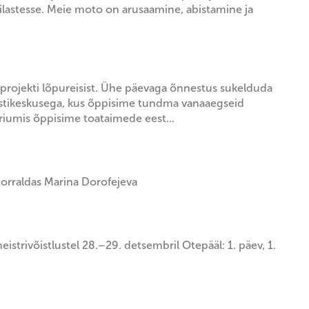
astesse. Meie moto on arusaamine, abistamine ja
e projekti lõpureisist. Ühe päevaga õnnestus sukelduda
nstikeskusega, kus õppisime tundma vanaaegseid
riumis õppisime toataimede eest...
s Korraldas Marina Dorofejeva
strivõistlustel 28.–29. detsembril Otepääl: 1. päev, 1.