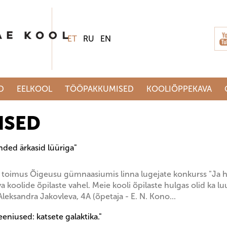
ET
RU
EN
D
EELKOOL
TÖÖPAKKUMISED
KOOLIÕPPEKAVA
ISED
nded ärkasid lüüriga"
il toimus Õigeusu gümnaasiumis linna lugejate konkurss "Ja he
 koolide õpilaste vahel. Meie kooli õpilaste hulgas olid ka luu
 Aleksandra Jakovleva, 4A (õpetaja - E. N. Kono...
eniused: katsete galaktika."