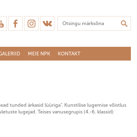
GALERIID
MEIE NPK
KONTAKT
ad tunded ärkasid lüüriga". Kunstilise lugemise võistlus
letuste lugejad. Teises vanusegrupis (4.-6. klassid)