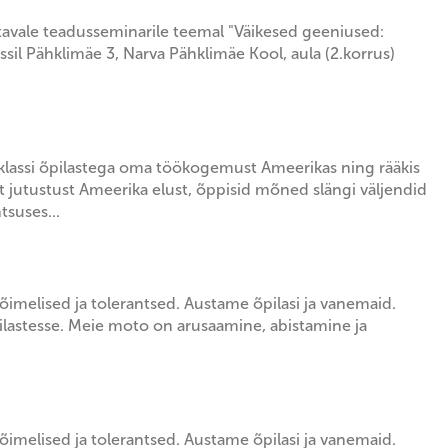
tavale teadusseminarile teemal "Väikesed geeniused:
ssil Pähklimäe 3, Narva Pähklimäe Kool, aula (2.korrus)
9. klassi õpilastega oma töökogemust Ameerikas ning rääkis
 jutustust Ameerika elust, õppisid mõned slängi väljendid
tsuses...
õimelised ja tolerantsed. Austame õpilasi ja vanemaid.
astesse. Meie moto on arusaamine, abistamine ja
õimelised ja tolerantsed. Austame õpilasi ja vanemaid.