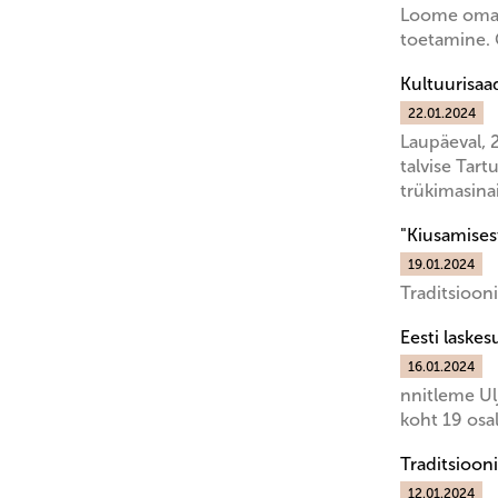
Loome oma t
toetamine. 
Kultuurisaad
22.01.2024
Laupäeval, 
talvise Tar
trükimasina
"Kiusamises
19.01.2024
Traditsioon
Eesti laske
16.01.2024
nnitleme Ul
koht 19 osal
Traditsioon
12.01.2024