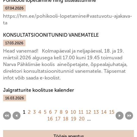
Põhikooli lõpetamine ning sisseastumine
07.04.2026
https://hm.ee/pohikooli-lopetamine#vastuvotu-ajakava-
ta
KONSULTATSIOONITUNNID VANEMATELE
17.03.2026
Head vanemad! Kolmapäeval ja neljapäeval, 18. ja 19.
märtsil 2026 algusega kell 17.00 kuni 19.45 toimuvad
Narva Pähklimäe koolis aineõpetajate, õppealajuhataja,
direktori konsultatsioonitunnid vanematele. Täpsemat
infot võib saada e-koolist.
Jalgratturite koolituse kalender
16.03.2026
1
2
3
4
5
6
7
8
9
10
11
12
13
14
15
16
17
18
19
20
...
Tööaja arvestus