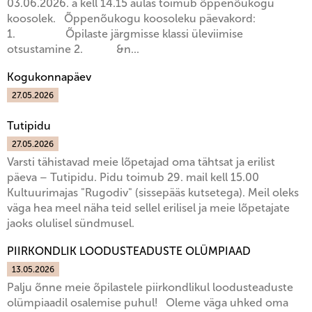
03.06.2026. a kell 14.15 aulas toimub õppenõukogu
koosolek. Õppenõukogu koosoleku päevakord:
1. Õpilaste järgmisse klassi üleviimise
otsustamine 2. &n...
Kogukonnapäev
27.05.2026
Tutipidu
27.05.2026
Varsti tähistavad meie lõpetajad oma tähtsat ja erilist
päeva – Tutipidu. Pidu toimub 29. mail kell 15.00
Kultuurimajas "Rugodiv" (sissepääs kutsetega). Meil oleks
väga hea meel näha teid sellel erilisel ja meie lõpetajate
jaoks olulisel sündmusel.
PIIRKONDLIK LOODUSTEADUSTE OLÜMPIAAD
13.05.2026
Palju õnne meie õpilastele piirkondlikul loodusteaduste
olümpiaadil osalemise puhul! Oleme väga uhked oma