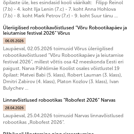
õpilaste üle, kes esindasid kooli väärikalt: Filipp Reinol
(7.b) - 4. koht Ilja Lenin (7.c) - 7. koht Anna Hohlova
(7.b) - 8. koht Mark Petrov (7.r) - 9. koht Suur tänu ...
Üleriigilised robootikavõistlused “Võru Robootikapäev ja
leiutamise festival 2026” Võrus
06.05.2026
Laupäeval, 02.05.2026 toimusid Võrus üleriigilised
robootikavõistlused “Võru Robootikapäev ja leiutamise
festival 2026”, millest võttis osa 42 meeskonda Eesti eri
paigust. Narva Pähklimäe Koolist osales võistlustel 19
õpilast: Matvei Babi (5. klass), Robert Lauman (3. klass),
Dmitri Zabirov (4. klass), Platon Kozlov (3. klass), Ivan
Bulychev ...
Linnavõistlused robootikas “Robofest 2026” Narvas
28.04.2026
Laupäeval, 25.04.2026 toimusid Narvas linnavõistlused
robootikas „Robofest 2026“.