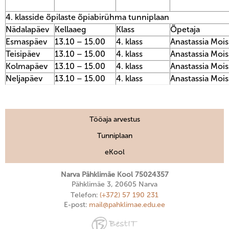
4. klasside õpilaste õpiabirühma tunniplaan
Nädalapäev
Kellaaeg
Klass
Õpetaja
Esmaspäev
13.10 – 15.00
4. klass
Anastassia Mois
Teisipäev
13.10 – 15.00
4. klass
Anastassia Mois
Kolmapäev
13.10 – 15.00
4. klass
Anastassia Mois
Neljapäev
13.10 – 15.00
4. klass
Anastassia Mois
Tööaja arvestus
Tunniplaan
eKool
Narva Pähklimäe Kool 75024357
Pähklimäe 3, 20605 Narva
Telefon:
(+372) 57 190 231
E-post:
mail@pahklimae.edu.ee