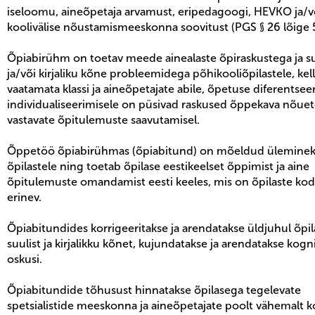
iseloomu, aineõpetaja arvamust, eripedagoogi, HEVKO ja/v
koolivälise nõustamismeeskonna soovitust (PGS § 26 lõige 5
Õpiabirühm on toetav meede ainealaste õpiraskustega ja su
ja/või kirjaliku kõne probleemidega põhikooliõpilastele, kell
vaatamata klassi ja aineõpetajate abile, õpetuse diferentseer
individualiseerimisele on püsivad raskused õppekava nõuet
vastavate õpitulemuste saavutamisel.
Õppetöö õpiabirühmas (õpiabitund) on mõeldud üleminek
õpilastele ning toetab õpilase eestikeelset õppimist ja aine
õpitulemuste omandamist eesti keeles, mis on õpilaste ko
erinev.
Õpiabitundides korrigeeritakse ja arendatakse üldjuhul õpil
suulist ja kirjalikku kõnet, kujundatakse ja arendatakse kogni
oskusi.
Õpiabitundide tõhusust hinnatakse õpilasega tegelevate
spetsialistide meeskonna ja aineõpetajate poolt vähemalt k