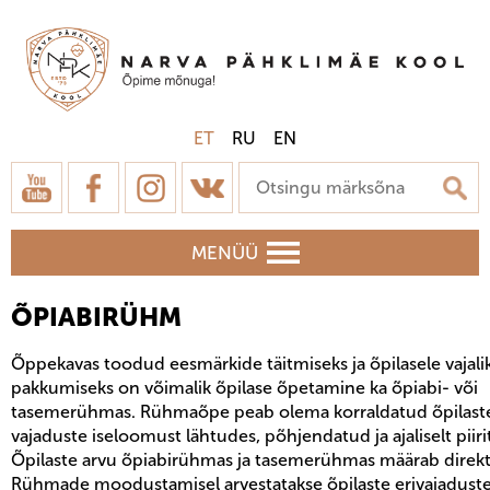
ET
RU
EN
MENÜÜ
ÕPIABIRÜHM
Õppekavas toodud eesmärkide täitmiseks ja õpilasele vajali
pakkumiseks on võimalik õpilase õpetamine ka õpiabi- või
tasemerühmas. Rühmaõpe peab olema korraldatud õpilast
vajaduste iseloomust lähtudes, põhjendatud ja ajaliselt piiri
Õpilaste arvu õpiabirühmas ja tasemerühmas määrab direkt
Rühmade moodustamisel arvestatakse õpilaste erivajadust