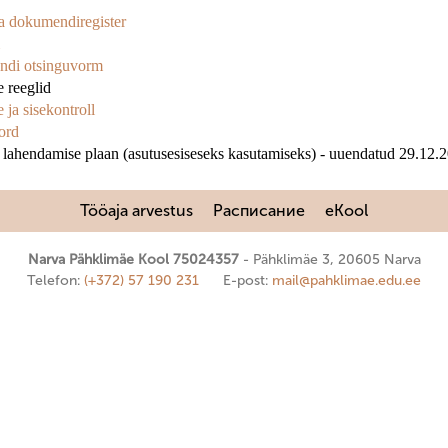
a dokumendiregister
di otsinguvorm
e reeglid
 ja sisekontroll
ord
lahendamise plaan (asutusesiseseks kasutamiseks) - uuendatud 29.12.2
Tööaja arvestus
Расписание
eKool
Narva Pähklimäe Kool 75024357
Pähklimäe 3, 20605 Narva
Telefon:
(+372) 57 190 231
E-post:
mail@pahklimae.edu.ee