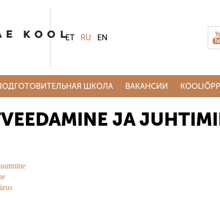
ET
RU
EN
ПОДГОТОВИТЕЛЬНАЯ ШКОЛА
ВАКАНСИИ
KOOLIÕPP
TVEEDAMINE JA JUHTIM
muutmine
ne
ärus