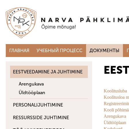
ГЛАВНАЯ
УЧЕБНЫЙ ПРОЦЕСС
ДОКУМЕНТЫ
EES
EESTVEEDAMINE JA JUHTIMINE
Arengukava
Koolitusluba
Üldtööplaan
Koolitusloa 
Registreerimi
PERSONALIJUHTIMINE
Kooli põhimä
Arengukava
RESSURSSIDE JUHTIMINE
Üldtööplaan
Kodukord