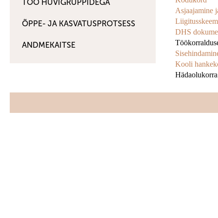
TÖÖ HUVIGRUPPIDEGA
Asjaajamine j
Liigitusskeem
ÕPPE- JA KASVATUSPROTSESS
DHS dokumen
Töökorraldus
ANDMEKAITSE
Sisehindamine
Kooli hankek
Hädaolukorra 