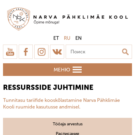
ET
RU
EN
МЕНЮ
RESSURSSIDE JUHTIMINE
Tunnitasu tariifide kooskõlastamine Narva Pähklimäe
Kooli ruumide kasutusse andmisel.
Tööaja arvestus
Расписание