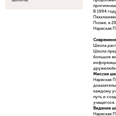
прогимназ
В 1994 год
Пяхклимяес
Позже, в 2
Нарвская П
Современно
Школа расп
Школа пред
большое вн
информаци
дружелюбн
Миссия шк
Нарвская П
доказатель
каждому у
путь и соз
учащегося.
Видение ш
Нарвская П