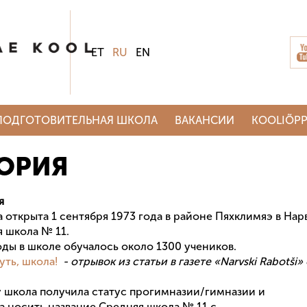
ET
RU
EN
ПОДГОТОВИТЕЛЬНАЯ ШКОЛА
ВАКАНСИИ
KOOLIÕPP
ОРИЯ
я
 открыта 1 сентября 1973 года в районе Пяхклимяэ в Нар
я школа № 11.
оды в школе обучалось около 1300 учеников.
уть, школа!
- отрывок из статьи в газете «Narvski Rabotši»
у школа получила статус прогимназии/гимназии и
 носить название Средняя школа № 11 с