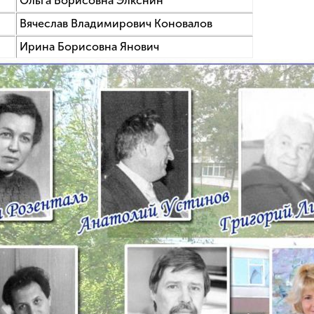
Ольга Борисовна Элкснин
Вячеслав Владимирович Коновалов
Ирина Борисовна Янович