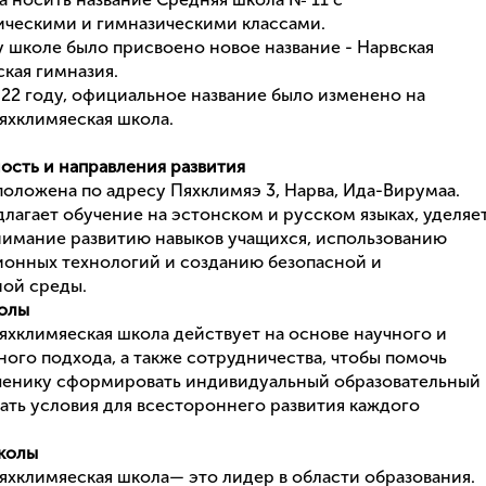
ическими и гимназическими классами.
у школе было присвоено новое название - Нарвская
кая гимназия.
022 году, официальное название было изменено на
яхклимяеская школа.
сть и направления развития
оложена по адресу Пяхклимяэ 3, Нарва, Ида-Вирумаа.
лагает обучение на эстонском и русском языках, уделяе
имание развитию навыков учащихся, использованию
онных технологий и созданию безопасной и
ой среды.
олы
яхклимяеская школа действует на основе научного и
ного подхода, а также сотрудничества, чтобы помочь
ченику сформировать индивидуальный образовательный
дать условия для всестороннего развития каждого
колы
яхклимяеская школа— это лидер в области образования.