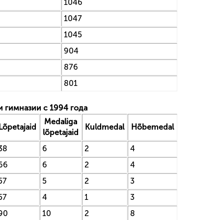
1046
1047
1045
904
876
801
 гимназии с 1994 года
Medaliga
Lõpetajaid
Kuldmedal
Hõbemedal
lõpetajaid
38
6
2
4
66
6
2
4
57
5
2
3
57
4
1
3
90
10
2
8