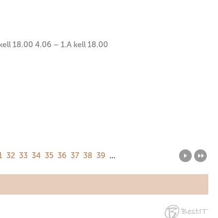
kell 18.00 4.06 – 1.A kell 18.00
1
32
33
34
35
36
37
38
39
...