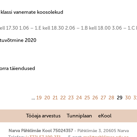
. klassi vanemate koosolekud
ell 17.30 1.06 – 1.E kell 18.30 2.06 – 1.B kell 18.00 3.06 – 1.C 
stuvõtmine 2020
rra täiendused
...
19
20
21
22
23
24
25
26
27
28
29
30
3
Tööaja arvestus
Tunniplaan
eKool
Narva Pähklimäe Kool 75024357
Pähklimäe 3, 20605 Narva