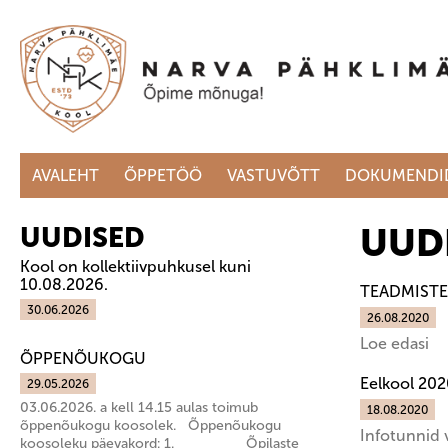
AVALEHT
ÕPPETÖÖ
VASTUVÕTT
DOKUMENDI
UUD
UUDISED
Kool on kollektiivpuhkusel kuni
10.08.2026.
TEADMISTE
30.06.2026
26.08.2020
Loe edasi
ÕPPENÕUKOGU
Eelkool 20
29.05.2026
03.06.2026. a kell 14.15 aulas toimub
18.08.2020
õppenõukogu koosolek. Õppenõukogu
Infotunnid v
koosoleku päevakord: 1. Õpilaste