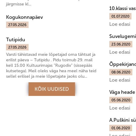
järgmisse kl...
10.klassi va
Kogukonnapäev
01.07.2020
Loe edasi
27.05.2026
Suvelugemi
Tutipidu
23.06.2020
27.05.2026
Loe edasi
Varsti tähistavad meie lõpetajad oma tähtsat ja
erilist päeva – Tutipidu . Pidu toimub 29. mail
Õppekirjan
kell 15.00 Kultuurimajas "Rugodiv" (sissepääs
kutsetega). Meil oleks väga hea meel näha teid
08.06.2020
sellel erilisel ja meie lõpetajate jaoks olu...
Loe edasi
KÕIK UUDISED
Väga heade 
05.06.2020
Loe edasi
A.Puškini s
01.06.2020
Loe edasi