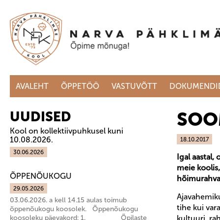
AVALEHT
ÕPPETÖÖ
VASTUVÕTT
DOKUMENDI
SOO
UUDISED
Kool on kollektiivpuhkusel kuni
10.08.2026.
18.10.2017
30.06.2026
Igal aastal
meie koolis
ÕPPENÕUKOGU
hõimurahvast
29.05.2026
Ajavahemikul
03.06.2026. a kell 14.15 aulas toimub
tihe kui va
õppenõukogu koosolek. Õppenõukogu
koosoleku päevakord: 1. Õpilaste
kultuuri, r