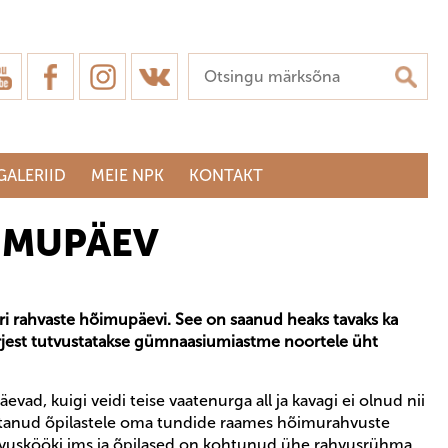
GALERIID
MEIE NPK
KONTAKT
IMUPÄEV
ri rahvaste hõimupäevi. See on saanud heaks tavaks ka
ärjest tutvustatakse gümnaasiumiastme noortele üht
ad, kuigi veidi teise vaatenurga all ja kavagi ei olnud nii
vustanud õpilastele oma tundide raames hõimurahvuste
, rahvuskööki jms ja õpilased on kohtunud ühe rahvusrühma