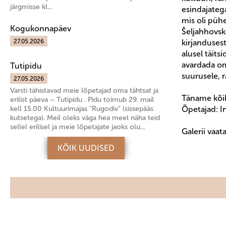
järgmisse kl...
esindajatega
mis oli püh
Kogukonnapäev
Šeljahhovska
27.05.2026
kirjanduses
alusel täits
avardada om
Tutipidu
suurusele, r
27.05.2026
Varsti tähistavad meie lõpetajad oma tähtsat ja
Täname kõik
erilist päeva – Tutipidu . Pidu toimub 29. mail
kell 15.00 Kultuurimajas "Rugodiv" (sissepääs
Õpetajad: I
kutsetega). Meil oleks väga hea meel näha teid
sellel erilisel ja meie lõpetajate jaoks olu...
Galerii vaat
KÕIK UUDISED