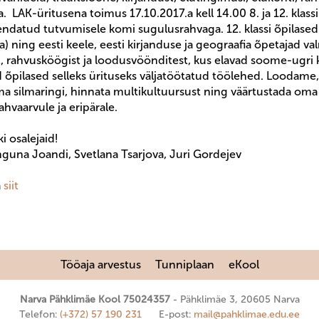
. LAK-üritusena toimus 17.10.2017.a kell 14.00 8. ja 12. klassi 
endatud tutvumisele komi sugulusrahvaga. 12. klassi õpilased (
) ning eesti keele, eesti kirjanduse ja geograafia õpetajad va
t, rahvusköögist ja loodusvöönditest, kus elavad soome-ugr
id õpilased selleks ürituseks väljatöötatud töölehed. Loodame,
a silmaringi, hinnata multikultuursust ning väärtustada oma 
ahvaarvule ja eripärale.
i osalejaid!
nguna Joandi, Svetlana Tsarjova, Juri Gordejev
a
siit
Tööaja arvestus
Tunniplaan
eKool
Narva Pähklimäe Kool 75024357
Pähklimäe 3, 20605 Narva
Telefon:
(+372) 57 190 231
E-post:
mail@pahklimae.edu.ee