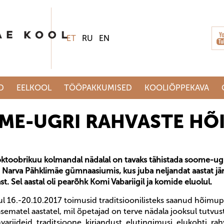
ET
RU
EN
D
EELKOOL
TÖÖPAKKUMISED
KOOLIÕPPEKAVA
ME-UGRI RAHVASTE HÕ
, oktoobrikuu kolmandal nädalal on tavaks tähistada soome-ug
, Narva Pähklimäe gümnaasiumis, kus juba neljandat aastat j
. Sel aastal oli pearõhk Komi Vabariigil ja komide eluolul.
 16.-20.10.2017 toimusid traditsioonilisteks saanud hõimupäev
rasematel aastatel, mil õpetajad on terve nädala jooksul tut
ahvariideid, traditsioone, kirjandust, elutingimusi, elukohti