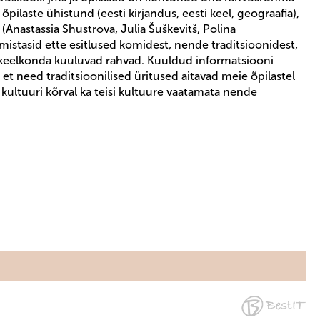
õpilaste ühistund (eesti kirjandus, eesti keel, geograafia),
Anastassia Shustrova, Julia Šuškevitš, Polina
lmistasid ette esitlused komidest, nende traditsioonidest,
i keelkonda kuuluvad rahvad. Kuuldud informatsiooni
 et need traditsioonilised üritused aitavad meie õpilastel
kultuuri kõrval ka teisi kultuure vaatamata nende