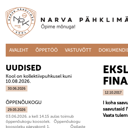
AVALEHT
ÕPPETÖÖ
VASTUVÕTT
DOKUMENDI
EKSL
UUDISED
Kool on kollektiivpuhkusel kuni
FIN
10.08.2026.
30.06.2026
12.10.2017
ÕPPENÕUKOGU
I koha saav
saavutasid 
29.05.2026
Vaata tulemu
03.06.2026. a kell 14.15 aulas toimub
õppenõukogu koosolek. Õppenõukogu
koosoleku päevakord: 1. Õpilaste