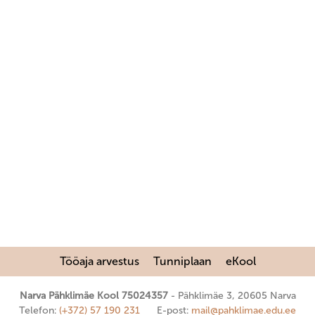
Tööaja arvestus
Tunniplaan
eKool
Narva Pähklimäe Kool 75024357
Pähklimäe 3, 20605 Narva
Telefon:
(+372) 57 190 231
E-post:
mail@pahklimae.edu.ee