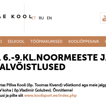
ET
RU
EN
D
EELKOOL
TÖÖPAKKUMISED
KOOLIÕPPEKAVA
 6.-9.KL.NOORMEESTE 
AALVÕISTLUSED
utas Põlva Kooli (õp. Toomas Kivend) võistkond aga meie jalgp
IV koha ( õp.Vladimir Golubev). Õnnitleme!
si ja pilte siit
www.koolisport.ee/index.php