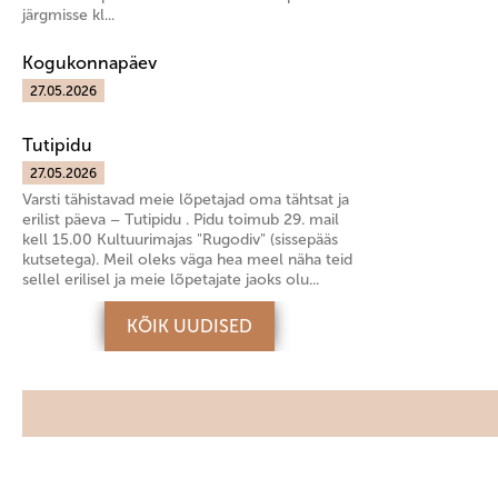
järgmisse kl...
Kogukonnapäev
27.05.2026
Tutipidu
27.05.2026
Varsti tähistavad meie lõpetajad oma tähtsat ja
erilist päeva – Tutipidu . Pidu toimub 29. mail
kell 15.00 Kultuurimajas "Rugodiv" (sissepääs
kutsetega). Meil oleks väga hea meel näha teid
sellel erilisel ja meie lõpetajate jaoks olu...
KÕIK UUDISED