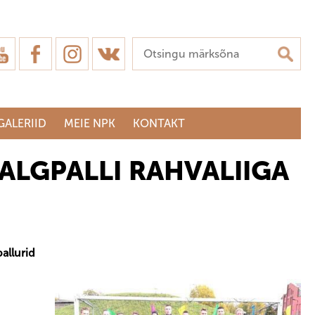
GALERIID
MEIE NPK
KONTAKT
JALGPALLI RAHVALIIGA
allurid