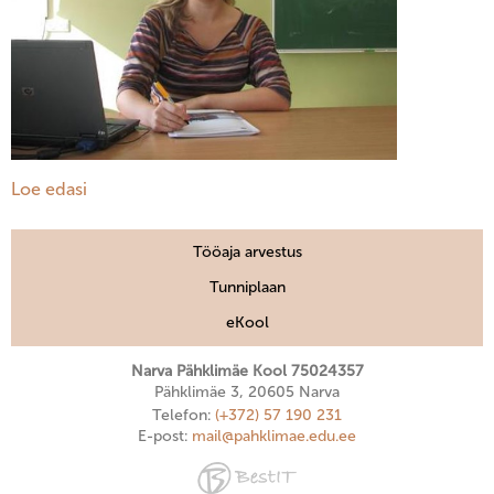
Loe edasi
Tööaja arvestus
Tunniplaan
eKool
Narva Pähklimäe Kool 75024357
Pähklimäe 3, 20605 Narva
Telefon:
(+372) 57 190 231
E-post:
mail@pahklimae.edu.ee