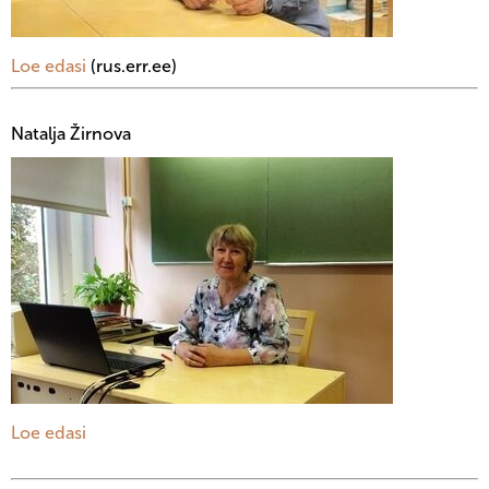
Loe edasi
(rus.err.ee)
Natalja Žirnova
Loe edasi