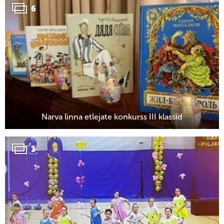
6
Narva linna etlejate konkurss III klassid
3