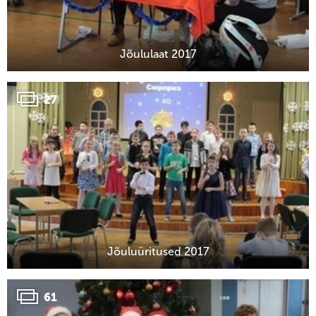
Jõululaat 2017
27
Jõuluüritused 2017
61