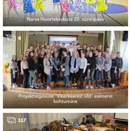
Narva Noortekeskuse 20. sünnipäev
6
Projekttegevuse "Vikerkaarest sild" esimene
kohtumine
117