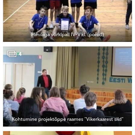
Miniliiga võrklpall IV-V kl. (poisid)
4
Kohtumine projektõppe raames "Vikerkaarest sild"