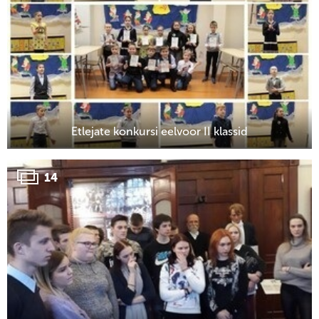
Etlejate konkursi eelvoor II klassid
14