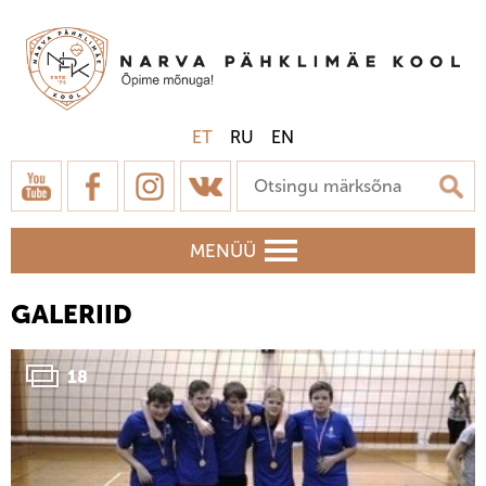
ET
RU
EN
MENÜÜ
GALERIID
18