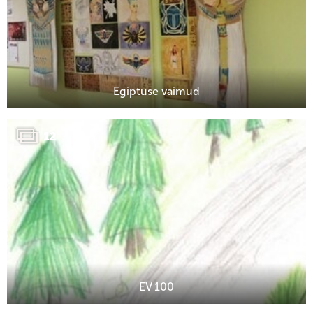
Egiptuse vaimud
12
EV 100