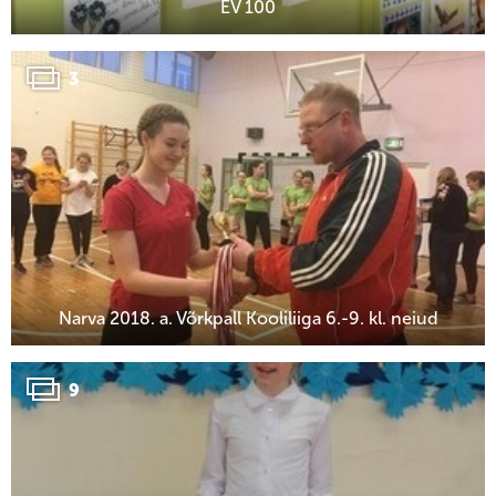
EV 100
3
Narva 2018. a. Võrkpall Kooliliiga 6.-9. kl. neiud
9