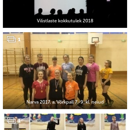
Vilistlaste kokkutulek 2018
1
Narva 2017. a. Võrkpall 7.-9. kl. neiud
1