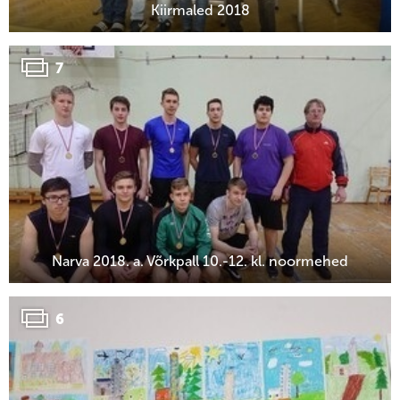
Kiirmaled 2018
7
Narva 2018. a. Võrkpall 10.-12. kl. noormehed
6