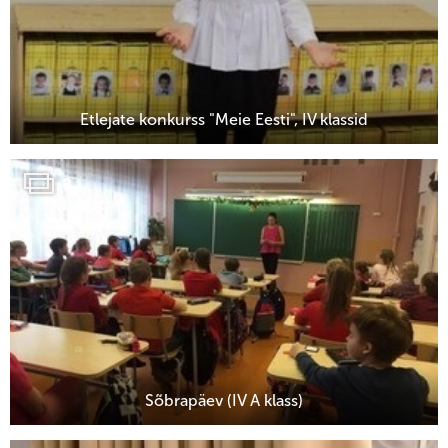
Etlejate konkurss "Meie Eesti", IV klassid
8
Sõbrapäev (IV A klass)