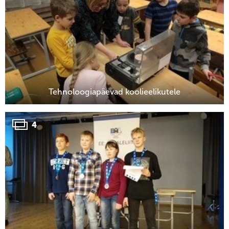
Tehnoloogiapäevad koolieelikutele
4