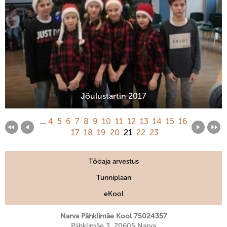
Jõulustartin 2017
...
4
5
6
7
8
9
10
11
12
13
14
15
16
17
18
19
20
21
22
23
Tööaja arvestus
Tunniplaan
eKool
Narva Pähklimäe Kool 75024357
Pähklimäe 3, 20605 Narva