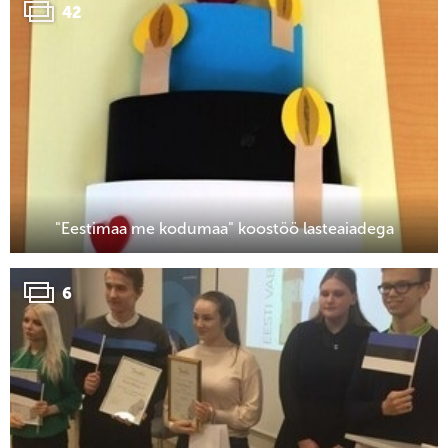
42
"Eestimaa me kodumaa" koostöö lasteaiadega
6