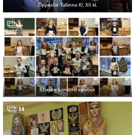
Õppesõit Tallinna XI, XII kl.
1
Etlejate konkursi eelvoor
14