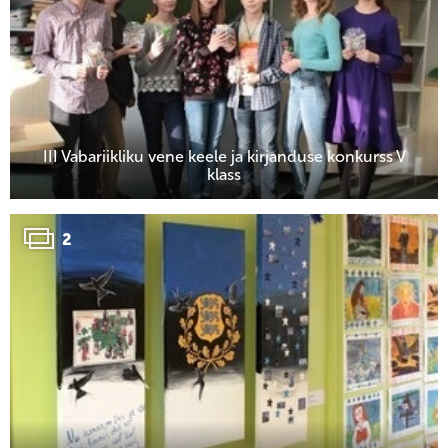
III Vabariikliku vene keele ja kirjanduse konkurss V
klass
2