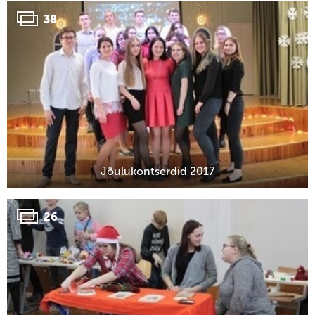
38
Jõulukontserdid 2017
26