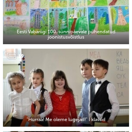
Eesti Vabariigi 100. sünnipäevale pühendatud
joonistusvõistlus
19
"Hurraa! Me oleme lugejad!" I klassid