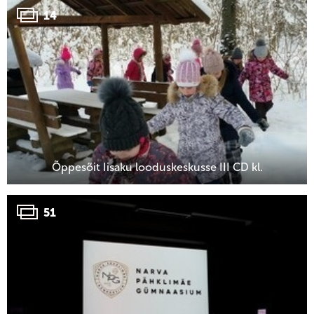
14
Õppesõit Iisaku looduskeskusse III CD kl.
51