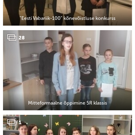
"Eesti Vabariik-100" kõnevõistluse konkurss
28
Mitteformaalne õppimine 5R klassis
1