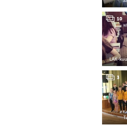
S
10
LAK-kuu
3
T