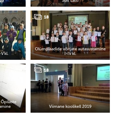
019
Sõit Lätti
18
Olümpiaadide võitjate autasustamine
V kl.
I-IV kl.
18
 Õpilaste
damine
Viimane koolikell 2019