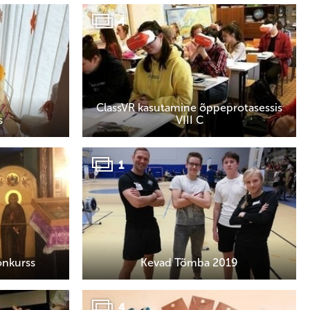
4
ClassVR kasutamine õppeprotasessis
s
VIII C
1
konkurss
Kevad Tõmba 2019
4