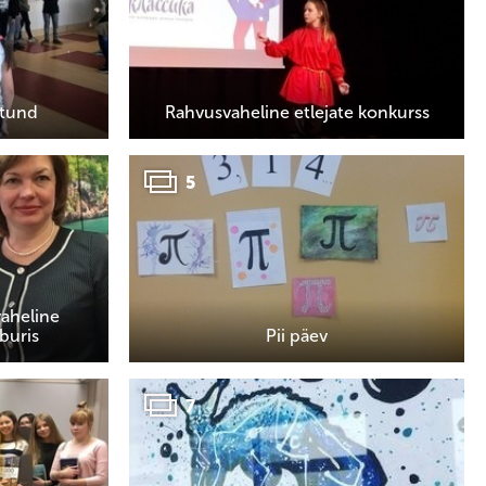
etund
Rahvusvaheline etlejate konkurss
5
aheline
buris
Pii päev
7