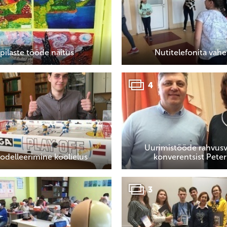
pilaste tööde näitus
Nutitelefonita vah
4
Uurimistööde rahvusv
delleerimine koolielus
konverentsist Peter
3