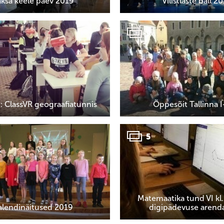
aksa keele päev 2019
Vilistlaste ball 2
9
: ClassVR geograafiatunnis
Õppesõit Tallinna I-
5
Matemaatika tund VI kl.
alendinäitused 2019
digipädevuse aren