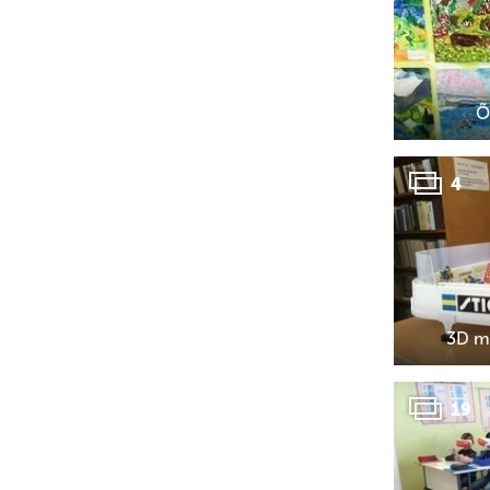
Õ
4
3D mo
19