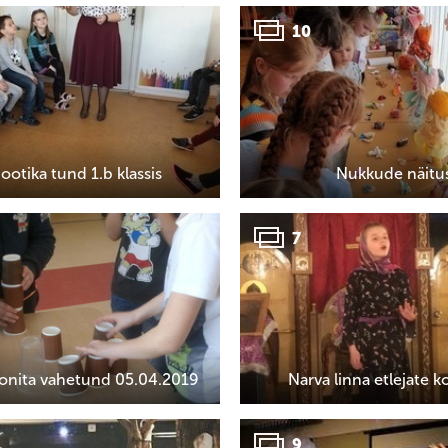
10
ootika tund 1.b klassis
Nukkude näitu
7
fonita vahetund 05.04.2019
Narva linna etlejate 
9