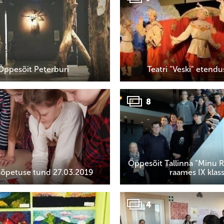
Õppesõit Peterburi
Teatri "Veski" etendu
8
Õppesõit Tallinna "Minu Ri
õpetuse tund 27.03.2019
raames IX klas
4