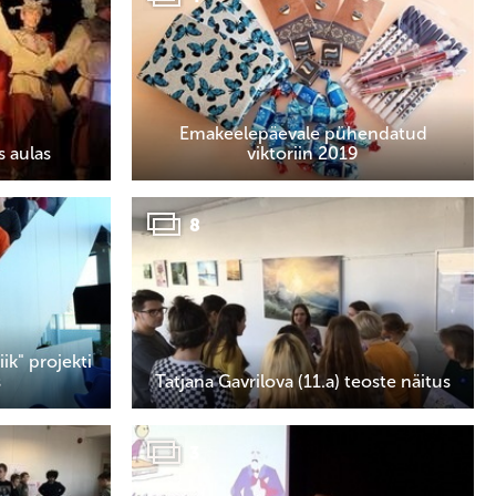
Emakeelepäevale pühendatud
s aulas
viktoriin 2019
8
ik" projekti
s
Tatjana Gavrilova (11.a) teoste näitus
3