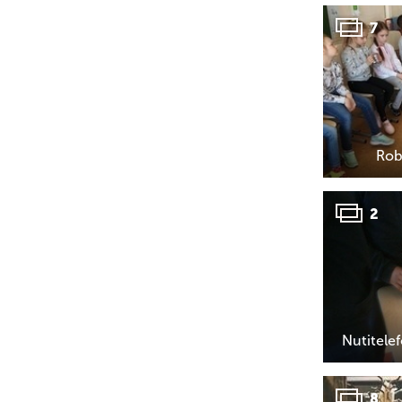
7
Rob
2
Nutitele
8