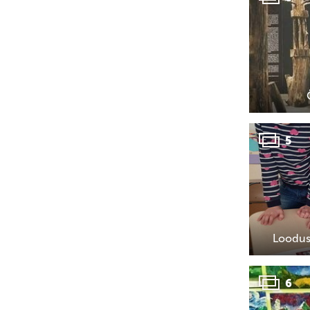
5
Loodus
6