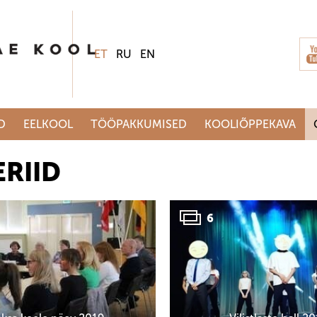
ET
RU
EN
D
EELKOOL
TÖÖPAKKUMISED
KOOLIÕPPEKAVA
RIID
6