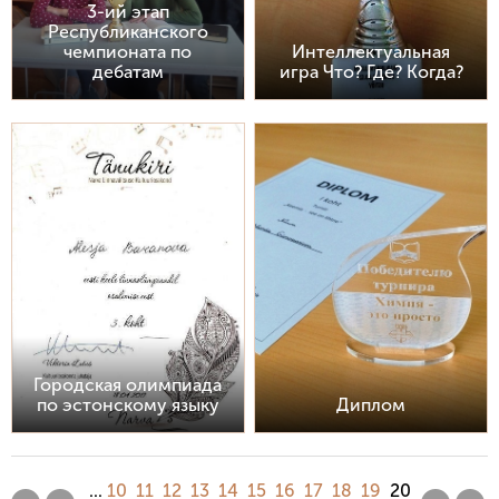
3-ий этап
Республиканского
чемпионата по
Интеллектуальная
дебатам
игра Что? Где? Когда?
Городская олимпиада
по эстонскому языку
Диплом
...
10
11
12
13
14
15
16
17
18
19
20