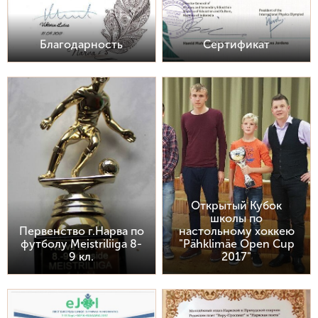
Благодарность
Сертификат
Открытый Кубок
школы по
Первенство г.Нарва по
настольному хоккею
футболу Meistriliiga 8-
"Pähklimäe Open Cup
9 кл.
2017"​