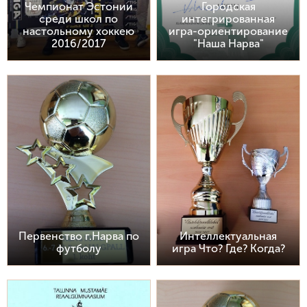
Чемпионат Эстонии
Городская
среди школ по
интегрированная
настольному хоккею
игра-ориентирование
2016/2017
"Наша Нарва"
Первенство г.Нарва по
Интеллектуальная
футболу
игра Что? Где? Когда?