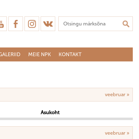
GALERIID
MEIE NPK
KONTAKT
veebruar »
Asukoht
veebruar »