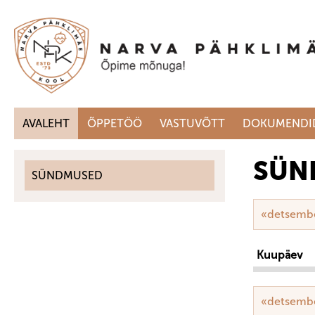
AVALEHT
ÕPPETÖÖ
VASTUVÕTT
DOKUMENDI
SÜN
SÜNDMUSED
«detsemb
Kuupäev
«detsemb