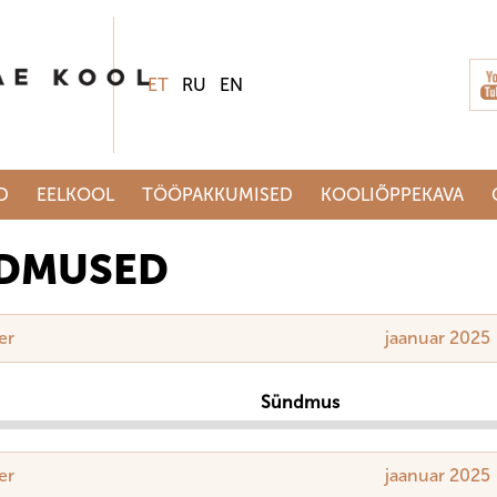
ET
RU
EN
D
EELKOOL
TÖÖPAKKUMISED
KOOLIÕPPEKAVA
DMUSED
er
jaanuar 2025
Sündmus
er
jaanuar 2025