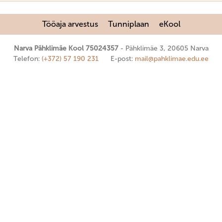
Tööaja arvestus
Tunniplaan
eKool
Narva Pähklimäe Kool 75024357
Pähklimäe 3, 20605 Narva
Telefon:
(+372) 57 190 231
E-post:
mail@pahklimae.edu.ee