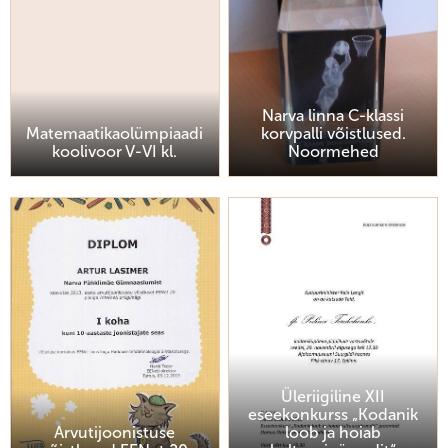
Narva linna C-klassi
Matemaatikaolümpiaadi
korvpalli võistlused.
koolivoor V-VI kl.
Noormehed
Üleriigiline XII
eseekonkurss „Kodanik
Arvutijoonistuse
loob ja hoiab