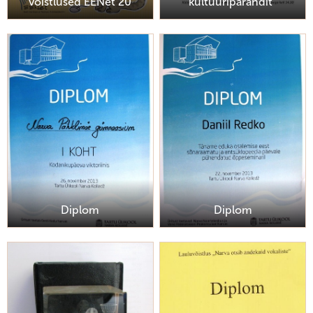
võistlused EENet 20
kultuuripärandit“
Diplom
Diplom