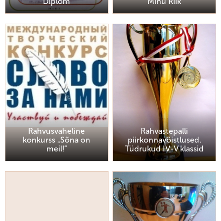
Diplom
Minu Riik
Rahvusvaheline
Rahvastepalli
konkurss „Sõna on
piirkonnavõistlused.
meil!”
Tüdrukud IV-V klassid