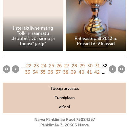
Interaktiivne mäng
Tolkini raamatu
„Hobbit”, või sinna ja
Rahvastepall 2013.a.
tagasi” järgi“
Poisid IV-V klassid
...
22
23
24
25
26
27
28
29
30
31
32
33
34
35
36
37
38
39
40
41
42
...
Tööaja arvestus
Tunniplaan
eKool
Narva Pähklimäe Kool 75024357
Pähklimäe 3, 20605 Narva