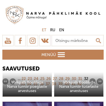
ET
RU
EN
MENÜÜ
SAAVUTUSED
...
22
23
24
25
26
27
28
29
30
31
32
Võrkpalli Kooliliiga
Võrkpalli Kooliliiga
33
34
35
36
37
38
39
40
41
42
...
Narva turniir poeglaste
Narva turniir tütarlaste
arvestuses
arvestuses