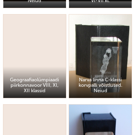
Neiud
VI-VII kl.
Geograafiaolümpiaadi
Narva linna C-klassi
piirkonnavoor VIII, XI,
korvpalli võistlused.
XII klassid
Neiud