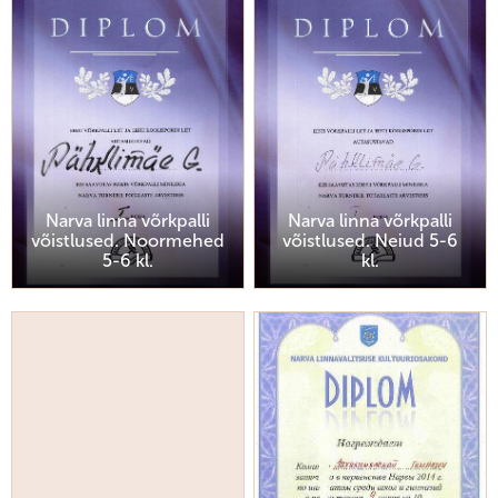
Narva linna võrkpalli
Narva linna võrkpalli
võistlused. Noormehed
võistlused. Neiud 5-6
5-6 kl.
kl.