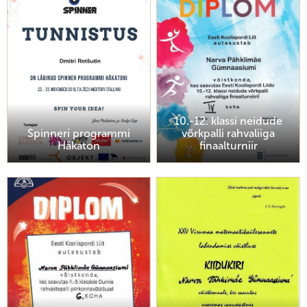
10.-12. klassi neidude
Spinneri programmi
võrkpalli rahvaliiga
Häkaton
finaalturniir