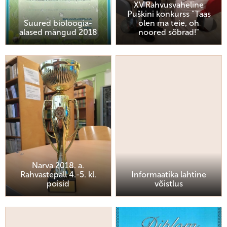
XV Rahvusvaheline
Puškini konkurss "Taas
Suured bioloogia-
olen ma teie, oh
alased mängud 2018
noored sõbrad!"
Narva 2018. a.
Rahvastepall 4.-5. kl.
Informaatika lahtine
poisid
võistlus