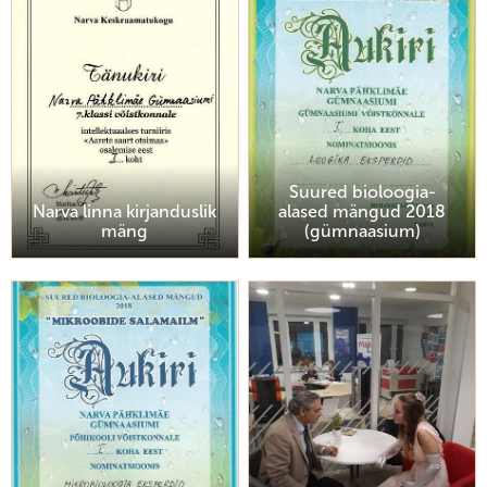
Suured bioloogia-
Narva linna kirjanduslik
alased mängud 2018
mäng
(gümnaasium)