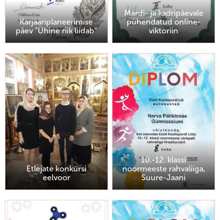
Mardi- ja kadripäevale
Karjääriplaneerimise
pühendatud online-
päev "Ühine riik liidab"
viktoriin
10.-12. klassi
Etlejate konkursi
noormeeste rahvaliiga,
eelvoor
Suure-Jaani