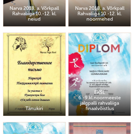
Narva 2018. a. Võrkpall
Narva 2018. a. Võrkpall
Rahvaliiga 10.-12. kl.
Rahvaliiga 10.-12. kl.
neiud
noormehed
EKSL
6.-9.kl.noormeeste
jalgpalli rahvaliiga
Tänukiri
finaalvõistlus