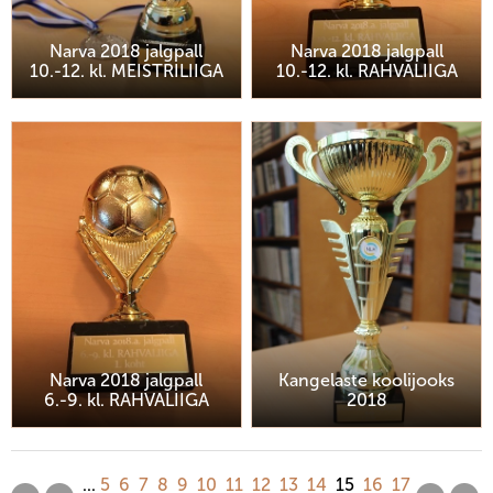
Narva 2018 jalgpall
Narva 2018 jalgpall
10.-12. kl. MEISTRILIIGA
10.-12. kl. RAHVALIIGA
Narva 2018 jalgpall
Kangelaste koolijooks
6.-9. kl. RAHVALIIGA
2018
...
5
6
7
8
9
10
11
12
13
14
15
16
17