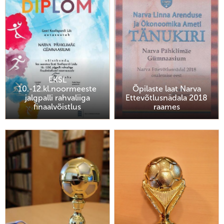
EKSL
10.-12.kl.noormeeste
Õpilaste laat Narva
jalgpalli rahvaliiga
Ettevõtlusnädala 2018
finaalvõistlus
raames