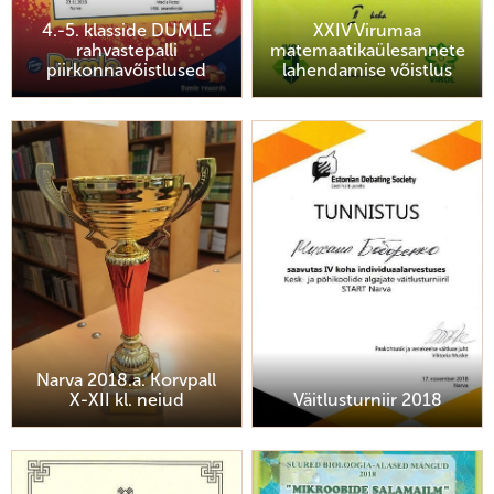
4.-5. klasside DUMLE
XXIV Virumaa
rahvastepalli
matemaatikaülesannete
piirkonnavõistlused
lahendamise võistlus
Narva 2018.a. Korvpall
X-XII kl. neiud
Väitlusturniir 2018