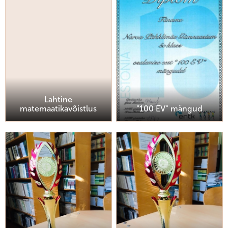
Lahtine
matemaatikavõistlus
"100 EV" mängud