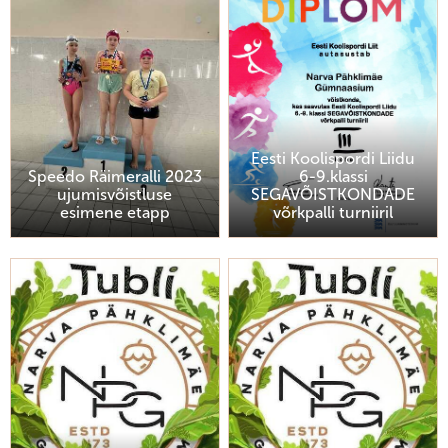
Eesti Koolispordi Liidu
Speedo Räimeralli 2023
6-9.klassi
ujumisvõistluse
SEGAVÕISTKONDADE
esimene etapp
võrkpalli turniiril