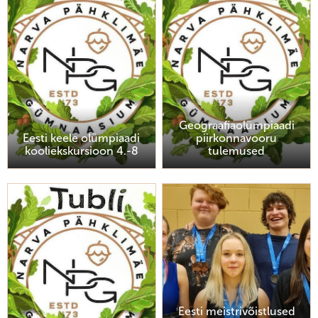
Geograafiaolümpiaadi
Eesti keele olümpiaadi
piirkonnavooru
kooliekskursioon 4.-8
tulemused
Eesti meistrivõistlused