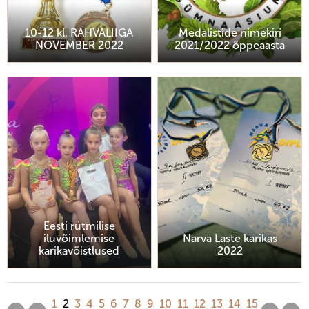
10-12 kl. RAHVALIIGA
Medalistide nimekiri
NOVEMBER 2022
2021/2022 õppeaasta
Eesti rütmilise
iluvõimlemise
Narva Laste karikas
karikavõistlused
2022
1
2
3
4
5
6
7
8
9
10
11
12
13
14
15