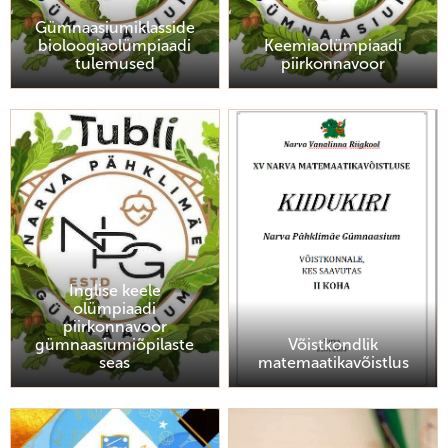
Gümnaasiumiklasside
bioloogiaolümpiaadi
Keemiaolümpiaadi
tulemused
piirkonnavoor
Inglise keele
olümpiaadi
piirkonnavoor
gümnaasiumiõpilaste
Võistkondlik
seas
matemaatikavõistlus