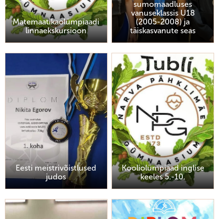
sumomaadluses
vanuseklassis U18
Matemaatikaolümpiaadi
(2005-2008) ja
linnaekskursioon
täiskasvanute seas
Eesti meistrivõistlused
Kooliolümpiaad inglise
judos
keeles 5.-10.