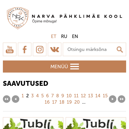
ET
RU
EN
MENÜÜ
SAAVUTUSED
1
2
3
4
5
6
7
8
9
10
11
12
13
14
15
16
17
18
19
20
...