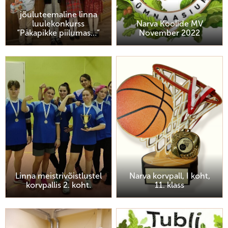
jõuluteemaline linna
luulekonkurss
Narva Koolide MV
“Päkapikke piilumas…”
November 2022
Linna meistrivõistlustel
Narva korvpall, I koht,
korvpallis 2. koht.
11. klass