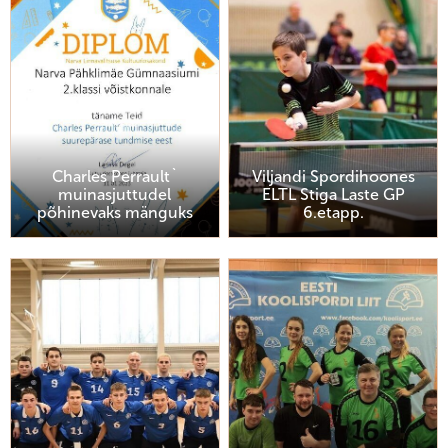
Charles Perrault`
Viljandi Spordihoones
muinasjuttudel
ELTL Stiga Laste GP
põhinevaks mänguks
6.etapp.