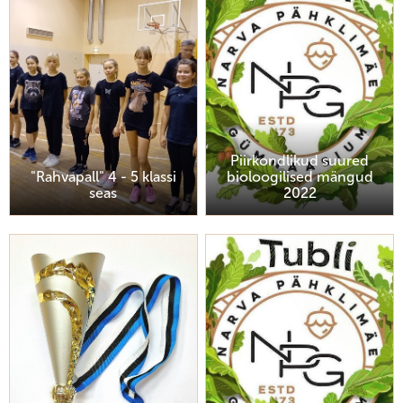
Piirkondlikud suured
"Rahvapall" 4 - 5 klassi
bioloogilised mängud
seas
2022