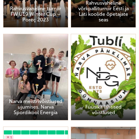
Rahvusvaheline
Rahvusvaheline turniir
võrkpalliturniir Eesti ja
FW U19 Winter Cup –
Läti koolide õpetajate
Poreç 2023
seas
Narva meistrivõistlused
ujumises. Narva
Füüsika lahtised
Spordikool Energia
võistlused