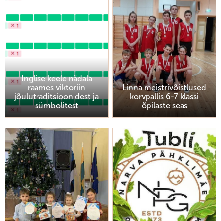
Inglise keele nädala
raames viktoriin
Linna meistrivõistlused
jõulutraditsioonidest ja
korvpallis 6-7 klassi
sümbolitest
õpilaste seas