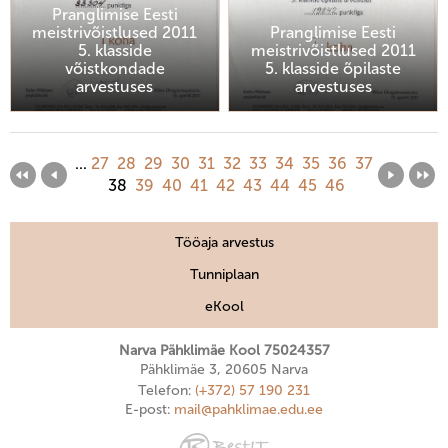
Pranglimise Eesti
meistrivõistlused 2011
Pranglimise Eesti
5. klasside
meistrivõistlused 2011
võistkondade
5. klasside õpilaste
arvestuses
arvestuses
...
27
28
29
30
31
32
33
34
35
36
37
38
39
40
41
42
43
44
45
46
Tööaja arvestus
Tunniplaan
eKool
Narva Pähklimäe Kool 75024357
Pähklimäe 3, 20605 Narva
Telefon:
(+372) 57 190 231
E-post:
mail@pahklimae.edu.ee