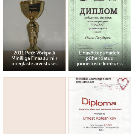
2011 Pere Võrkpalli
Lihavõttepühadele
Miniliiga Finaalturniir
pühendatud
poeglaste arvestuses
joonistuste konkurss