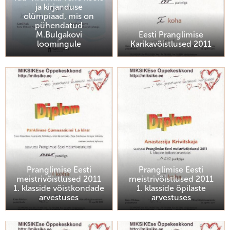
ja kirjanduse
olümpiaad, mis on
pühendatud
M.Bulgakovi
Eesti Pranglimise
loomingule
Karikavõistlused 2011
Pranglimise Eesti
Pranglimise Eesti
meistrivõistlused 2011
meistrivõistlused 2011
1. klasside võistkondade
1. klasside õpilaste
arvestuses
arvestuses