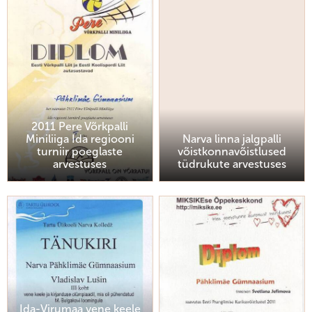
2011 Pere Võrkpalli
Miniliiga Ida regiooni
Narva linna jalgpalli
turniir poeglaste
võistkonnavõistlused
arvestuses
tüdrukute arvestuses
Ida-Virumaa vene keele