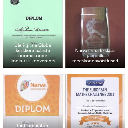
Üleriigiline Globe
keskkonnaalaste
Narva linna B-klassi
uurimistööde
jalgpalli
konkurss-konverents
meeskonnavõistlused
Tantsumaraton.