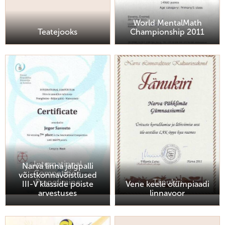
World MentalMath
Teatejooks
Championship 2011
International
Narva linna jalgpalli
Competition
võistkonnavõistlused
Pranglimine
Tänukiri
III-V klasside poiste
Vene keele olümpiaadi
arvestuses
linnavoor