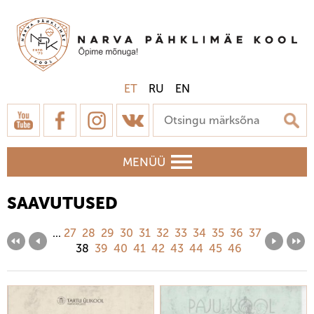
ET
RU
EN
MENÜÜ
SAAVUTUSED
...
27
28
29
30
31
32
33
34
35
36
37
38
39
40
41
42
43
44
45
46