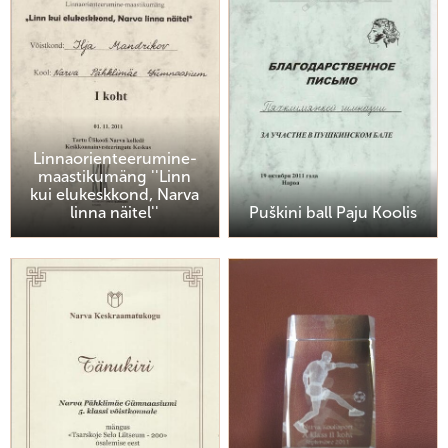
Linnaorienteerumine-
maastikumäng ''Linn
kui elukeskkond, Narva
linna näitel''
Puškini ball Paju Koolis