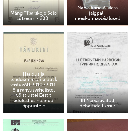
'Narva linna A-klassi
Mäng ''Tsarskoje Selo
jalgpalli
Lütseum - 200''
meeskonnavõistlused'
Haridus ja
teadusministri pidulik
vastuvõtt 2010./2011.
õ.a rahvusvahelistel
võistlustel Eestit
edukalt esindanud
III Narva avatud
õppuritele
debattide turniir