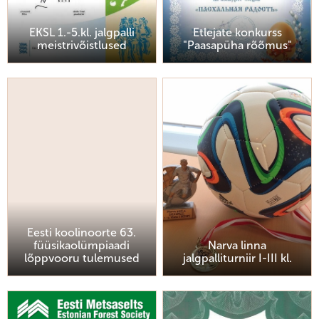
EKSL 1.-5.kl. jalgpalli
Etlejate konkurss
meistrivõistlused
"Paasapüha rõõmus"
Eesti koolinoorte 63.
füüsikaolümpiaadi
Narva linna
lõppvooru tulemused
jalgpalliturniir I-III kl.