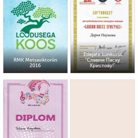
Etlejate konkurss
RMK Metsaviktoriin
"Славим Пасху
2016
Христову!"