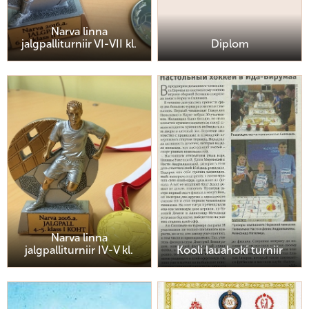
Narva linna
jalgpalliturniir VI-VII kl.
Diplom
Narva linna
jalgpalliturniir IV-V kl.
Kooli lauahoki turniir