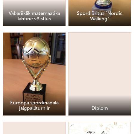
Vabariiklik matemaatika
Spordiüritus "Nordic
lahtine võistlus
Walking"
Euroopa spordinädala
jalgpalliturniir
Diplom