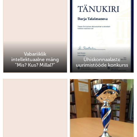
Vabariiklik
intellektuaalne mäng
Ühiskonnaalaste
"Mis? Kus? Millal?"
uurimistööde konkurss