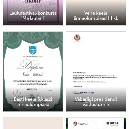
Laulufestival-konkurss
Vene keele
"Ma laulan!"
linnaolümpiaad III kl.
Eesti keele 5.klassi
Vabariigi presidendi
linnaolümpiaad
väitlusturniir