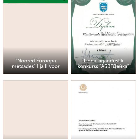
"Noored Euroopa
Linna kirjanduslik
metsades" I ja II voor
konkurss "АБВГДейка"