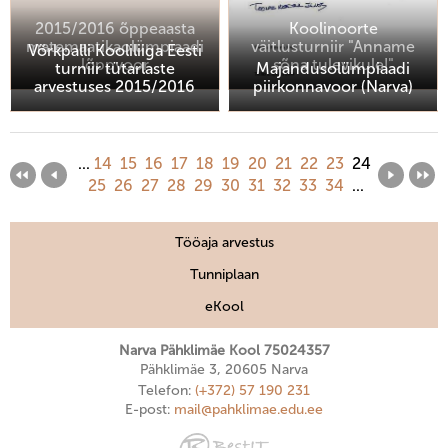
2015/2016 õppeaasta
Koolinoorte
matemaatikaolümpiaadi
väitlusturniir "Anname
Võrkpalli Kooliliiga Eesti
lõppvoor
sõna tulevikule!"
turniir tütarlaste
Majandusolümpiaadi
arvestuses 2015/2016
piirkonnavoor (Narva)
...
14
15
16
17
18
19
20
21
22
23
24
25
26
27
28
29
30
31
32
33
34
...
Tööaja arvestus
Tunniplaan
eKool
Narva Pähklimäe Kool 75024357
Pähklimäe 3, 20605 Narva
Telefon:
(+372) 57 190 231
E-post:
mail@pahklimae.edu.ee