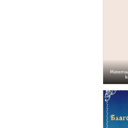
Matemaa
k