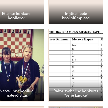
Etlejate konkursi
Inglise keele
koolivoor
kooliolümpiaad
Narva linna koolide
Rahvusvaheline konkurss
malevõistlus
"Vene karuke"