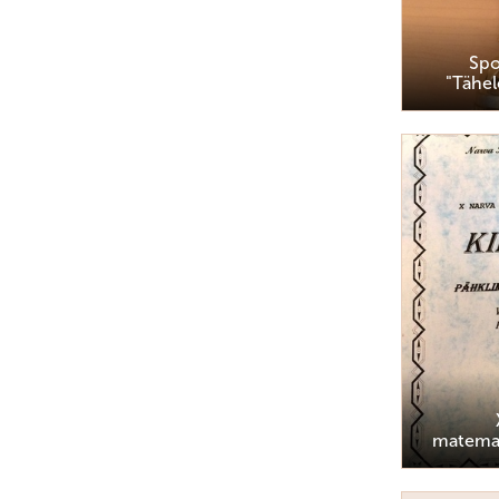
Spo
"Tähel
matemaa