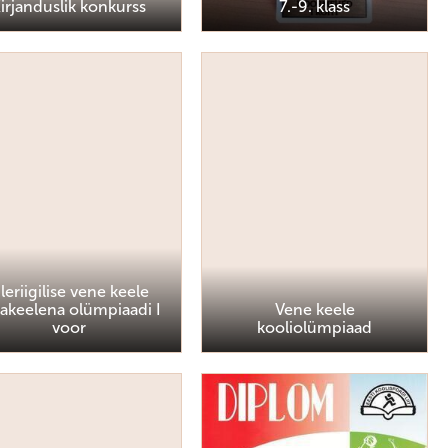
irjanduslik konkurss
7.-9. klass
leriigilise vene keele
akeelena olümpiaadi I
Vene keele
voor
kooliolümpiaad