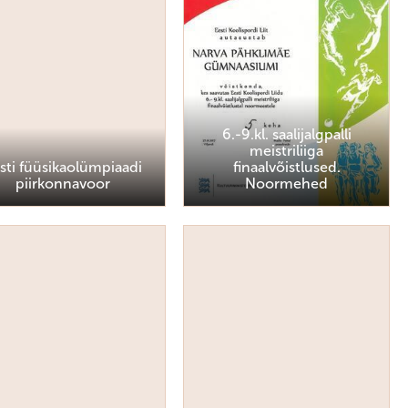
6.-9.kl. saalijalgpalli
meistriliiga
sti füüsikaolümpiaadi
finaalvõistlused.
piirkonnavoor
Noormehed