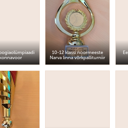
loogiaolümpiaadi
10-12 klassi noormeeste
Ee
rkonnavoor
Narva linna võrkpalliturniir