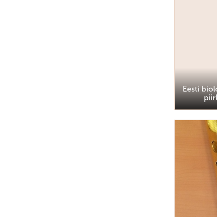
Eesti bio
pii