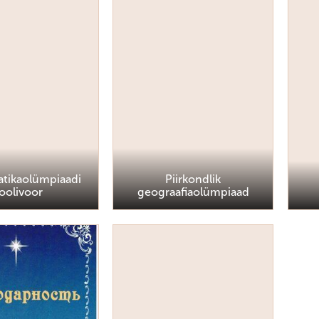
tikaolümpiaadi
Piirkondlik
oolivoor
geograafiaolümpiaad