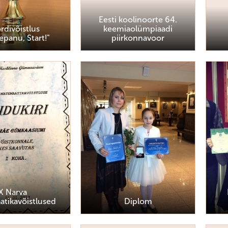
Eesti koolinoorte 64.
rdivõistlus
keemiaolümpiaadi
epanu, Start!"
piirkonnavoor
X Narva
tikavõistlused
Diplom