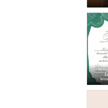
E
lin