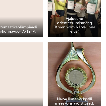
Ajalooline
orienteerumismäng
temaatikaolümpiaadi
"Kreenholm Narva linna
irkonnavoor 7.-12. kl.
elus"
Narva linna võrkpalli
meeskonnavõistlused.