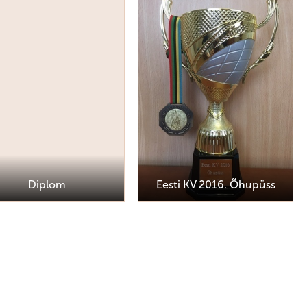
Diplom
Eesti KV 2016. Õhupüss