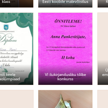
klass
Eesti koolide malevõistlus
K
Ü
esti keele
VI ilukirjandusliku tõlke
em
naolümpiaad
konkurss