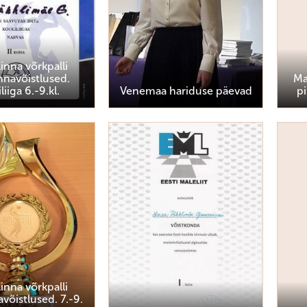
linna võrkpalli
nnavõistlused.
Ma
liiga 6.-9.kl.
Venemaa hariduse päevad
pi
linna võrkpalli
võistlused. 7.-9.