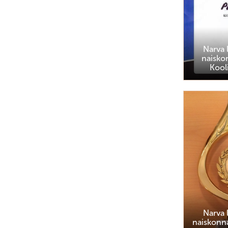
Narva 
naisko
Kooli
Narva 
naiskonna