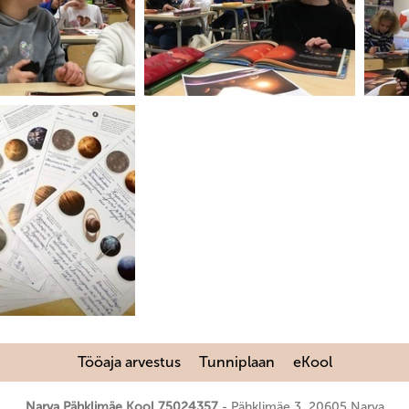
Tööaja arvestus
Tunniplaan
eKool
Narva Pähklimäe Kool 75024357
Pähklimäe 3, 20605 Narva