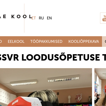
ET
RU
EN
D
EELKOOL
TÖÖPAKKUMISED
KOOLIÕPPEKAVA
SSVR LOODUSÕPETUSE 