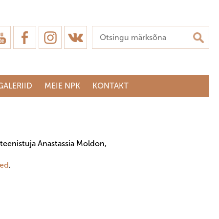
GALERIID
MEIE NPK
KONTAKT
 teenistuja Anastassia Moldon,
sed
.