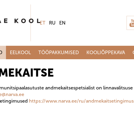
ET
RU
EN
D
EELKOOL
TÖÖPAKKUMISED
KOOLIÕPPEKAVA
MEKAITSE
 munitsipaalasutuste andmekaitsespetsialist on linnavalitsuse
e@narva.ee
setingimused
https://www.narva.ee/ru/
andmekaitsetingimu