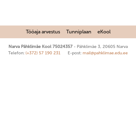
Tööaja arvestus
Tunniplaan
eKool
Narva Pähklimäe Kool 75024357
Pähklimäe 3, 20605 Narva
Telefon:
(+372) 57 190 231
E-post:
mail@pahklimae.edu.ee