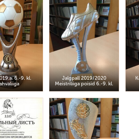
19.a. 6.-9. kl.
Jalgpall 2019/2020
K
ahvaliiga
Meistriliiga poisid 6.-9. kl.