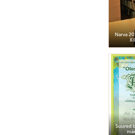
Narva 201
XI
Suured b
mä