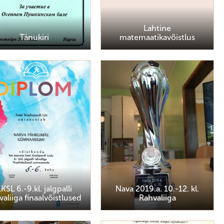
Lahtine
Tänukiri
matemaatikavõistlus
KSL 6.-9.kl. jalgpalli
Nava 2019.a. 10.-12. kl.
valiiga finaalvõistlused
Rahvaliiga