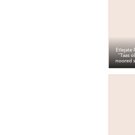
Etlejate
"Taas o
noored s