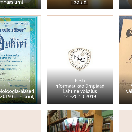
mnaasium)
poisid
Eesti
informaatikaolümpiaad.
ioloogia-alased
Lahtine võistlus
vä
2019 (põhikool)
14.-20.10.2019