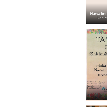
Narva linn
keele