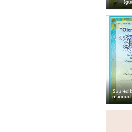
(gü
Suured b
mängud 