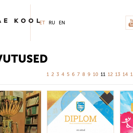
ET
RU
EN
VUTUSED
1
2
3
4
5
6
7
8
9
10
11
12
13
14
1