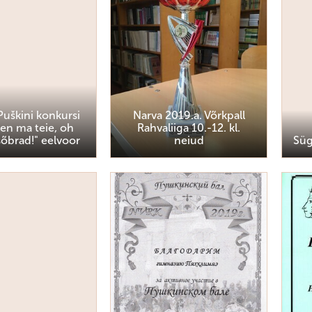
 Puškini konkursi
Narva 2019.a. Võrkpall
len ma teie, oh
Rahvaliiga 10.-12. kl.
õbrad!" eelvoor
neiud
Süg