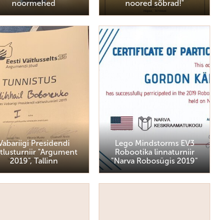
noormehed
noored sõbrad!"
Vabariigi Presidendi
Lego Mindstorms EV3
itlusturniir "Argument
Robootika linnaturniir
2019", Tallinn
"Narva Robosügis 2019"