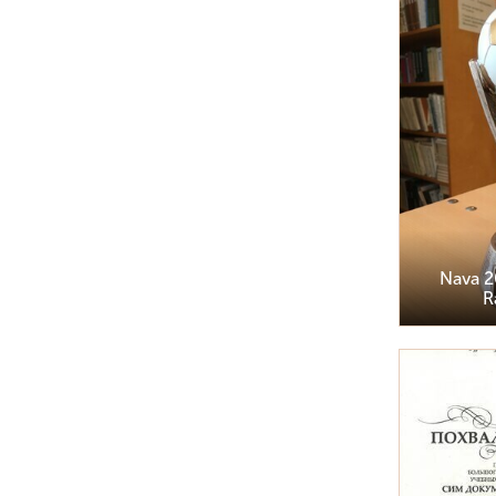
Nava 20
R