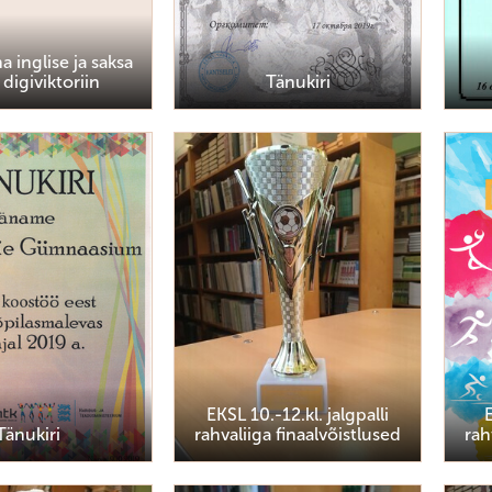
a inglise ja saksa
 digiviktoriin
Tänukiri
EKSL 10.-12.kl. jalgpalli
E
Tänukiri
rahvaliiga finaalvõistlused
rah