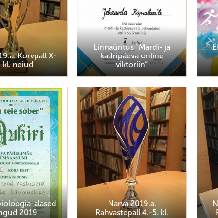
Linnaüritus “Mardi- ja
E
9.a. Korvpall X-
kadripäeva online
I kl. neiud
viktoriin”
ioloogia-alased
Narva 2019.a.
N
ngud 2019
Rahvastepall 4.-5. kl.