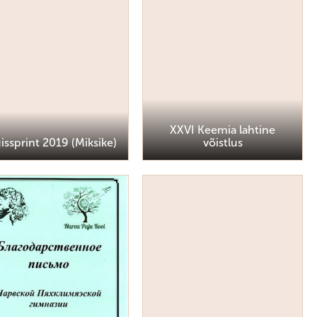
XXVI Keemia lahtine
issprint 2019 (Miksike)
võistlus