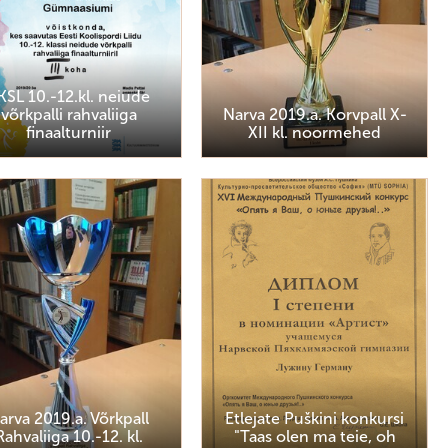
KSL 10.-12.kl. neiude
võrkpalli rahvaliiga
Narva 2019.a. Korvpall X-
finaalturniir
XII kl. noormehed
arva 2019.a. Võrkpall
Etlejate Puškini konkursi
Rahvaliiga 10.-12. kl.
"Taas olen ma teie, oh