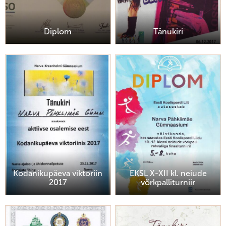
Diplom
Tänukiri
Kodanikupäeva viktoriin
EKSL X-XII kl. neiude
2017
võrkpalliturniir