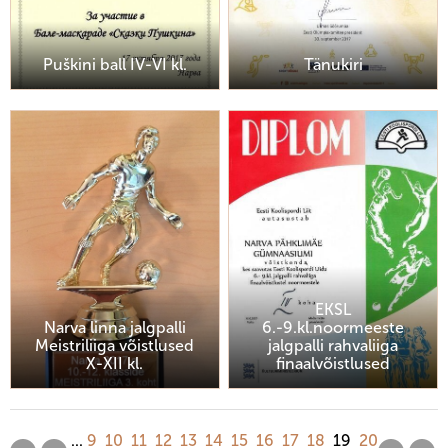
Puškini ball IV-VI kl.
Tänukiri
EKSL
Narva linna jalgpalli
6.-9.kl.noormeeste
Meistriliiga võistlused
jalgpalli rahvaliiga
X-XII kl.
finaalvõistlused
...
9
10
11
12
13
14
15
16
17
18
19
20