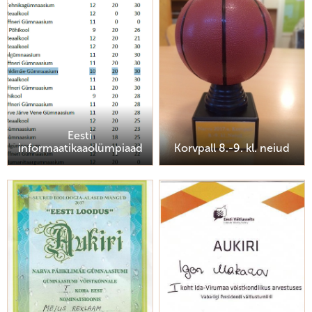
Eesti
informaatikaaolümpiaad
Korvpall 8.-9. kl. neiud