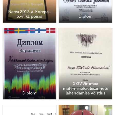
Narva 2017. a. Korvpall
6.-7. kl. poisid
Diplom
XXIV Virumaa
matemaatikaülesannete
Diplom
lahendamise võistlus