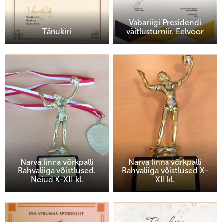
Vabariigi Presidendi
Tänukiri
väitlusturniir. Eelvoor
Narva linna võrkpalli
Narva linna võrkpalli
Rahvaliiga võistlused.
Rahvaliiga võistlused X-
Neiud X-XII kl.
XII kl.