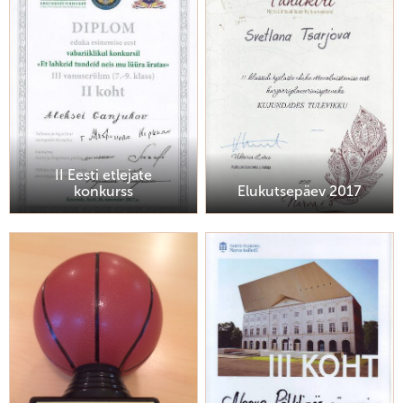
II Eesti etlejate
konkurss
Elukutsepäev 2017