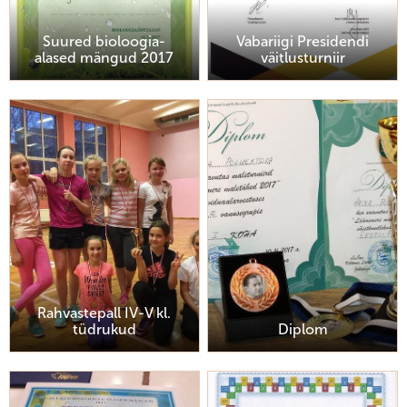
Suured bioloogia-
Vabariigi Presidendi
alased mängud 2017
väitlusturniir
Rahvastepall IV-V kl.
tüdrukud
Diplom