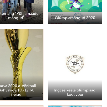
atemäng "Põhjamaade
mängud"
Olümpiamängud 2020
arva 2020.a. Võrkpall
Rahvaliiga 10.-12. kl.
Inglise keele olümpiaadi
neiud
koolivoor