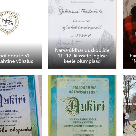
Narva üldhariduskoolide
koolinoorte 31.
11.-12. klasside inglise
Pi
lahtine võistlus
keele olümpiaad
"