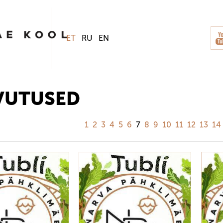
ET
RU
EN
VUTUSED
1
2
3
4
5
6
7
8
9
10
11
12
13
14