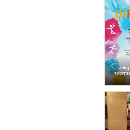
Jalgp
noormee