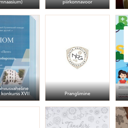
mnaasium)
piirkonnavoor
ahvusvaheline
 konkurss XVII
Pranglimine