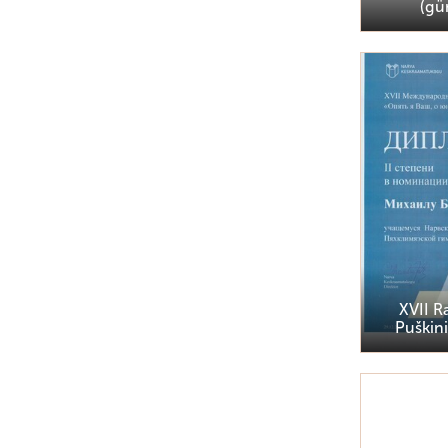
(gü
XVII R
Puškini