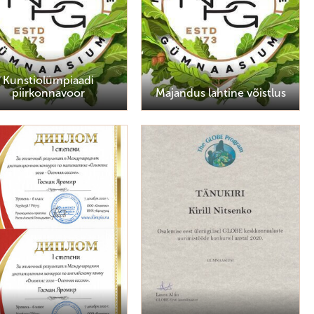
Kunstiolümpiaadi
piirkonnavoor
Majandus lahtine võistlus