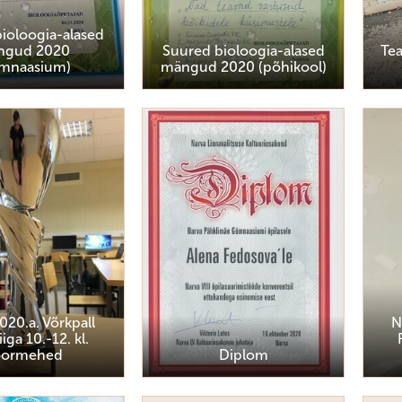
ioloogia-alased
ngud 2020
Suured bioloogia-alased
Te
mnaasium)
mängud 2020 (põhikool)
020.a. Võrkpall
N
iga 10.-12. kl.
oormehed
Diplom