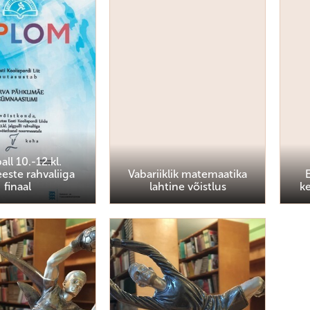
all 10.-12.kl.
ste rahvaliiga
Vabariiklik matemaatika
finaal
lahtine võistlus
ke