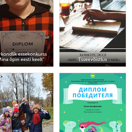
irkondlik essekonkurss
Mina õpin eesti keelt"
Esseevõistlus