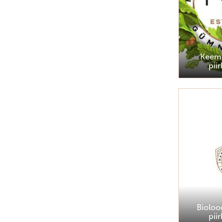
Keemi
pii
Bioloo
pii