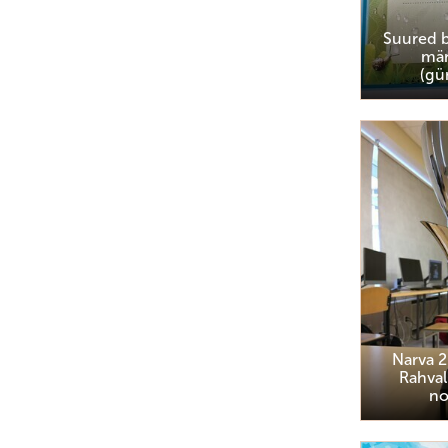
Suured b
mä
(gü
Narva 2
Rahvali
n