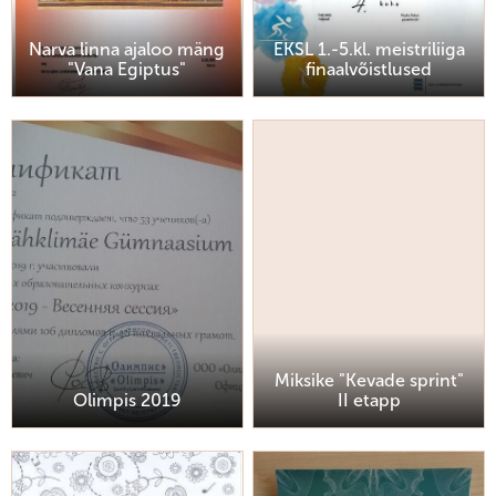
Narva linna ajaloo mäng
EKSL 1.-5.kl. meistriliiga
"Vana Egiptus"
finaalvõistlused
Miksike "Kevade sprint"
Olimpis 2019
II etapp