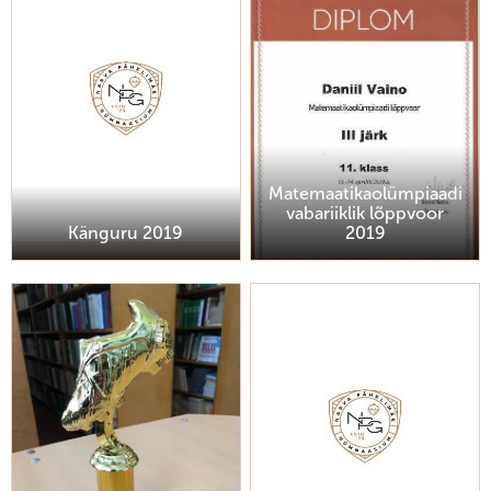
Matemaatikaolümpiaadi
vabariiklik lõppvoor
Känguru 2019
2019