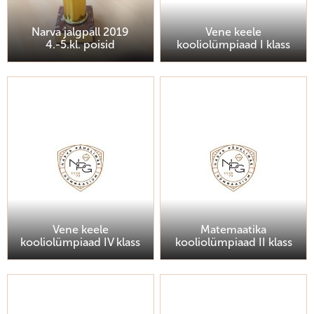
Narva jalgpall 2019
Vene keele
4.-5.kl. poisid
kooliolümpiaad I klass
Vene keele
Matemaatika
kooliolümpiaad IV klass
kooliolümpiaad II klass