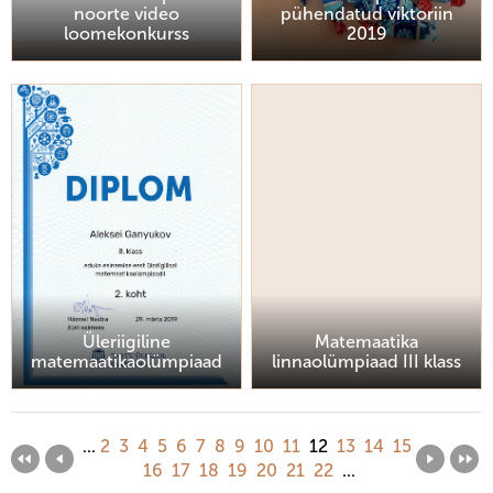
noorte video
pühendatud viktoriin
loomekonkurss
2019
Üleriigiline
Matemaatika
matemaatikaolümpiaad
linnaolümpiaad III klass
...
2
3
4
5
6
7
8
9
10
11
12
13
14
15
16
17
18
19
20
21
22
...