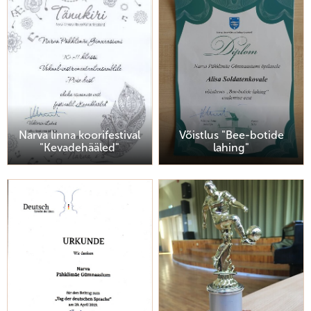
Narva linna koorifestival
Võistlus "Bee-botide
"Kevadehääled"
lahing"