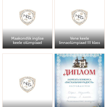
Maakondlik inglise
Vene keele
keele olümpiaad
linnaolümpiaad III klass