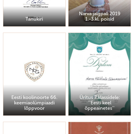
Narva jalgpall 2019
Tänukiri
1.-3.kl. poisid
Eesti koolinoorte 66.
Üritus 7.klassidele:
keemiaolümpiaadi
''Eesti keel
lõppvoor
õppeainetes''