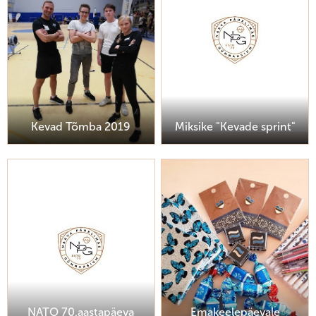
Kevad Tõmba 2019
Miksike "Kevade sprint"
NATO 70.aastapäeva
Emakeelepäevale