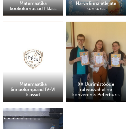
Matemaatika
Narva linna etlejate
kooliolümpiaad I klass
konkurss
Matemaatika
XX Uurimistööde
linnaolümpiaad IV-VI
rahvusvaheline
klassid
konverents Peterburis