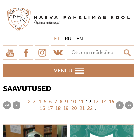
ET
RU
EN
MENÜÜ
SAAVUTUSED
...
2
3
4
5
6
7
8
9
10
11
12
13
14
15
16
17
18
19
20
21
22
...