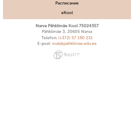
Расписание
eKool
Narva Pähklimäe Kool 75024357
Pähklimäe 3, 20605 Narva
Telefon:
(+372) 57 190 231
E-post:
mail@pahklimae.edu.ee