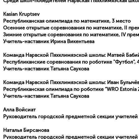
Среди школ-победителей Нарвская Пяхклимяэская шко
Kasian Kruptsev
Республиканская олимпиада по математике, 3 место
Осенние открытые соревнования по математике, II пре
Зимние открытые соревнования по математике, IV пре
Учитель
-
наставник
Ирина Викентьева
Команда Нарвской Пяхклимяэской школы: Матвей Баби
Республиканские соревнования по роботике "Футбол", 
Учитель
-
наставник
Татьяна Саукова
Команда Нарвской Пяхклимяэской школы: Иван Булычёв
Республиканская олимпиада по роботике “WRO Estonia 2
Учитель
-
наставник
Татьяна Саукова
Алла Войсиат
Руководитель городской предметной секции учителей 
На
талья Бирсанова
Руководитель городской предметной секции учителей