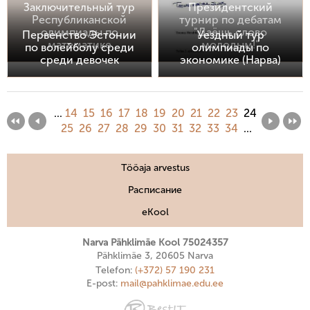
Заключительный тур
Президентский
Республиканской
турнир по дебатам
олимпиады по
"Даёшь слово
Первенство Эстонии
Уездный тур
математике
молодым!"
по волейболу среди
олимпиады по
среди девочек
экономике (Нарва)
...
14
15
16
17
18
19
20
21
22
23
24
25
26
27
28
29
30
31
32
33
34
...
Tööaja arvestus
Расписание
eKool
Narva Pähklimäe Kool 75024357
Pähklimäe 3, 20605 Narva
Telefon:
(+372) 57 190 231
E-post:
mail@pahklimae.edu.ee