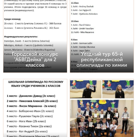
Городской конкурс
Уездный тур 65-й
"АБВГДейка" для 2
республиканской
классов
олимпиады по химии