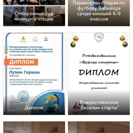
Первенство г.Нарва по
футболу Rahvaliiga
Отборочный тур
среди юношей 6-9
конкурса чтецов
классов
Рождественские
Диплом
"Веселые старты"