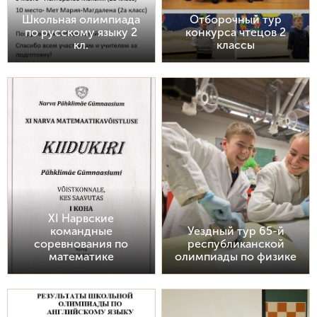
Школьная олимпиада
Отборочный тур
по русскому языку 2
конкурса чтецов 2
кл.
классы
XI Нарвские
командные
Уездный тур 65-й
соревнования по
республиканской
математике
олимпиады по физике