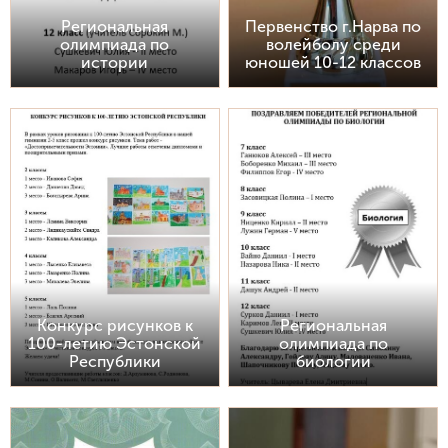
Региональная
Первенство г.Нарва по
олимпиада по
волейболу среди
истории
юношей 10-12 классов
Конкурс рисунков к
Региональная
100-летию Эстонской
олимпиада по
Республики
биологии