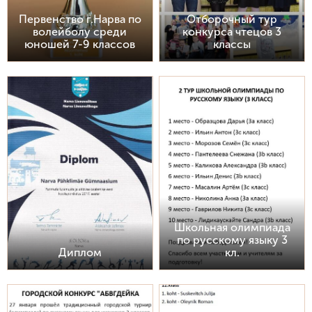
Первенство г.Нарва по
Отборочный тур
волейболу среди
конкурса чтецов 3
юношей 7-9 классов
классы
Школьная олимпиада
по русскому языку 3
Диплом
кл.