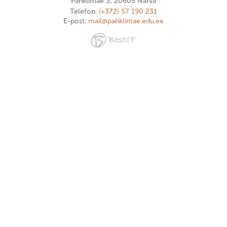
Pähklimäe 3, 20605 Narva
Telefon:
(+372) 57 190 231
E-post:
mail@pahklimae.edu.ee