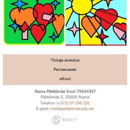
Tööaja arvestus
Расписание
eKool
Narva Pähklimäe Kool 75024357
Pähklimäe 3, 20605 Narva
Telefon:
(+372) 57 190 231
E-post:
mail@pahklimae.edu.ee