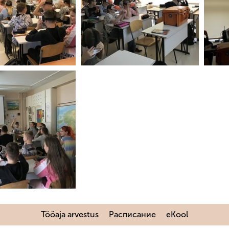
Tööaja arvestus
Расписание
eKool