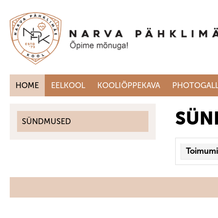
HOME
EELKOOL
KOOLIÕPPEKAVA
PHOTOGALL
SÜN
SÜNDMUSED
Toimumi