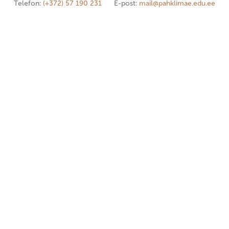
Telefon:
(+372) 57 190 231
E-post:
mail@pahklimae.edu.ee