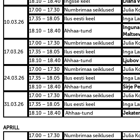
18.10 – 18.40
Inglise keel
Diana V
17.00 – 17.30
Numbrimaa seiklused
Julia K
17.35 – 18.05
Ilus eesti keel
Inga L
10.03.26
Inguna 
18.10 – 18.40
Ahhaa-tund
Maltse
17.00 – 17.30
Numbrimaa seiklused
Julia K
17.03.26
17.35 – 18.05
Ilus eesti keel
Inga L
18.10 – 18.40
Ahhaa-tund
Ljubov 
17.00 – 17.30
Numbrimaa seiklused
Julia K
24.03.26
17.35 – 18.05
Ilus eesti keel
Inga L
18.10 – 18.40
Ahhaa-tund
Sirje P
17.00 – 17.30
Numbrimaa seiklused
Julia K
31.03.26
17.35 – 18.05
Ilus eesti keel
Inga L
18.10 – 18.40
Ahhaa-tund
Jekater
APRILL
17.00 – 17.30
Numbrimaa seiklused
Julia K