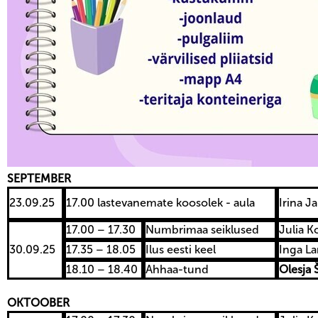
SEPTEMBER
23.09.25
17.00 lastevanemate koosolek - aula
Irina J
17.00 – 17.30
Numbrimaa seiklused
Julia K
30.09.25
17.35 – 18.05
Ilus eesti keel
Inga L
18.10 – 18.40
Ahhaa-tund
Olesja 
OKTOOBER