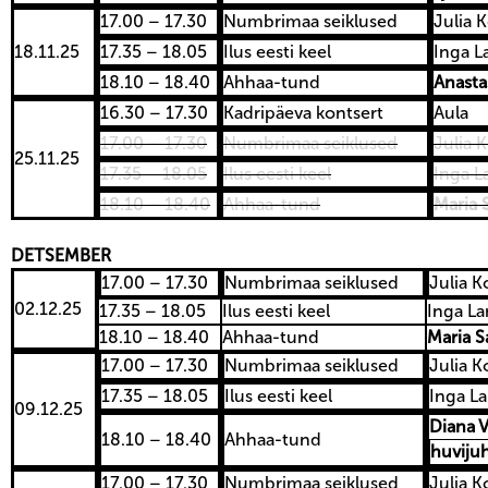
17.00 – 17.30
Numbrimaa seiklused
Julia 
18.11.25
17.35 – 18.05
Ilus eesti keel
Inga 
18.10 – 18.40
Ahhaa-tund
Anasta
16.30 – 17.30
Kadripäeva kontsert
Aula
17.00 – 17.30
Numbrimaa seiklused
Julia 
25.11.25
17.35 – 18.05
Ilus eesti keel
Inga 
18.10 – 18.40
Ahhaa-tund
M
aria
DETSEMBER
17.00 – 17.30
Numbrimaa seiklused
Julia 
02.12.25
17.35 – 18.05
Ilus eesti keel
Inga L
18.10 – 18.40
Ahhaa-tund
Maria 
17.00 – 17.30
Numbrimaa seiklused
Julia 
17.35 – 18.05
Ilus eesti keel
Inga L
09.12.25
Diana 
18.10 – 18.40
Ahhaa-tund
huviju
17.00 – 17.30
Numbrimaa seiklused
Julia 