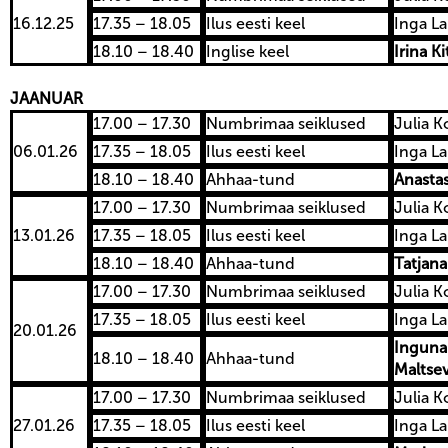
16.12.25
17.35 – 18.05
Ilus eesti keel
Inga L
18.10 – 18.40
Inglise keel
Irina Ki
JAANUAR
17.00 – 17.30
Numbrimaa seiklused
Julia 
06.01.26
17.35 – 18.05
Ilus eesti keel
Inga L
18.10 – 18.40
Ahhaa-tund
Anastas
17.00 – 17.30
Numbrimaa seiklused
Julia 
13.01.26
17.35 – 18.05
Ilus eesti keel
Inga L
18.10 – 18.40
Ahhaa-tund
Tatjana
17.00 – 17.30
Numbrimaa seiklused
Julia 
17.35 – 18.05
Ilus eesti keel
Inga L
20.01.26
Inguna 
18.10 – 18.40
Ahhaa-tund
Maltse
17.00 – 17.30
Numbrimaa seiklused
Julia 
27.01.26
17.35 – 18.05
Ilus eesti keel
Inga L